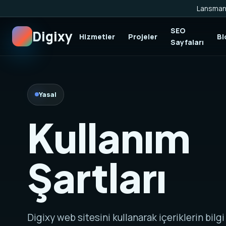
Lansman 
SEO
Digixy
Hizmetler
Projeler
Bl
Sayfaları
Yasal
Kullanım
Şartları
Digixy web sitesini kullanarak içeriklerin bilg