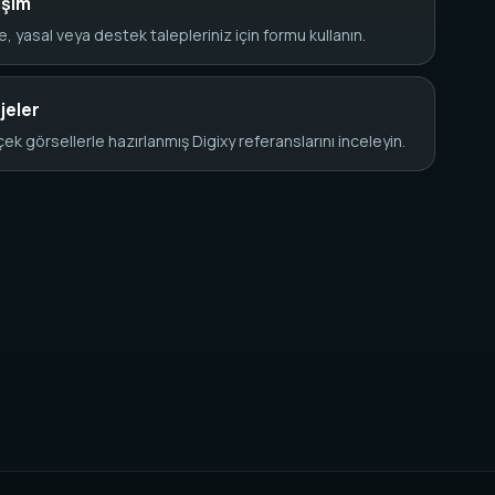
tişim
e, yasal veya destek talepleriniz için formu kullanın.
jeler
ek görsellerle hazırlanmış Digixy referanslarını inceleyin.