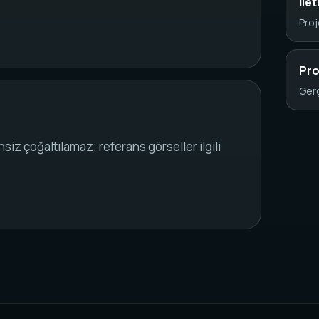
İle
Proj
Pro
Gerç
nsiz çoğaltılamaz; referans görseller ilgili