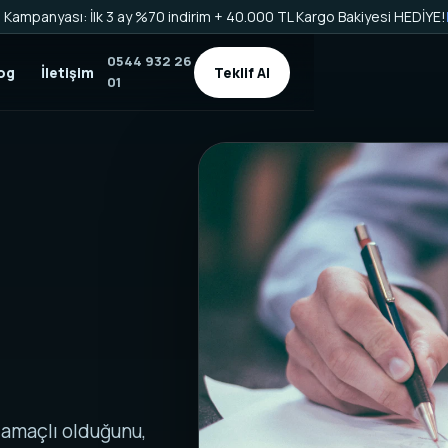
Kampanyası: İlk 3 ay %70 indirim + 40.000 TL Kargo Bakiyesi HEDİYE!
0544 932 26
og
İletişim
Teklif Al
01
i amaçlı olduğunu,