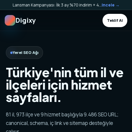
Lansman Kampanyası: İlk 3 ay %70 indirim + 40.000 TL Kargo Bakiyesi HEDİYE!
Incele →
Digixy
Teklif Al
Yerel SEO Ağı
Türkiye'nin tüm il ve
ilçeleri için hizmet
sayfaları.
81 il, 973 ilçe ve 9 hizmet başlığıyla 9.486 SEO URL;
canonical, schema, iç link ve sitemap desteğiyle
çalışır.