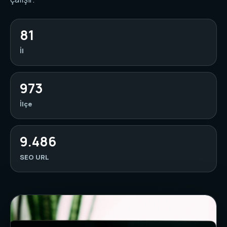
81
İl
973
İlçe
9.486
SEO URL