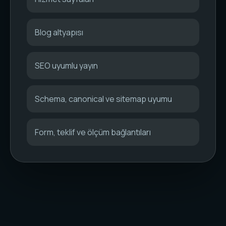
Blog altyapısı
SEO uyumlu yayın
Schema, canonical ve sitemap uyumu
Form, teklif ve ölçüm bağlantıları