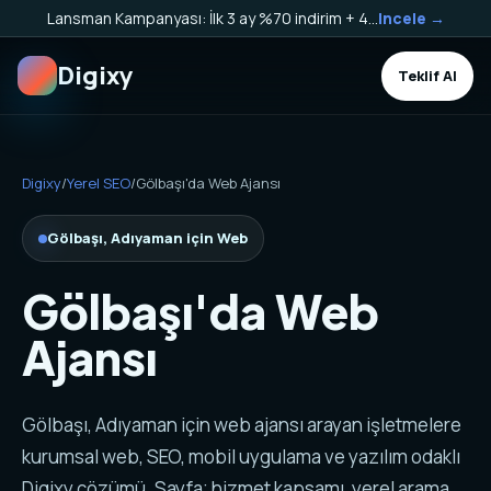
Lansman Kampanyası: İlk 3 ay %70 indirim + 40.000 TL Kargo Bakiyesi HEDİYE!
Incele →
Digixy
Teklif Al
Digixy
/
Yerel SEO
/
Gölbaşı'da Web Ajansı
Gölbaşı, Adıyaman için Web
Gölbaşı'da Web
Ajansı
Gölbaşı, Adıyaman için web ajansı arayan işletmelere
kurumsal web, SEO, mobil uygulama ve yazılım odaklı
Digixy çözümü. Sayfa; hizmet kapsamı, yerel arama