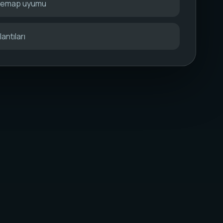
itemap uyumu
antıları