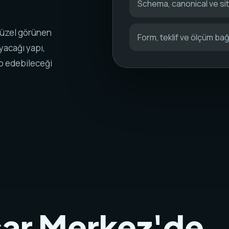
Schema, canonical ve s
güzel görünen
Form, teklif ve ölçüm bağl
yacağı yapı,
ip edebileceği
sar Merkez'de