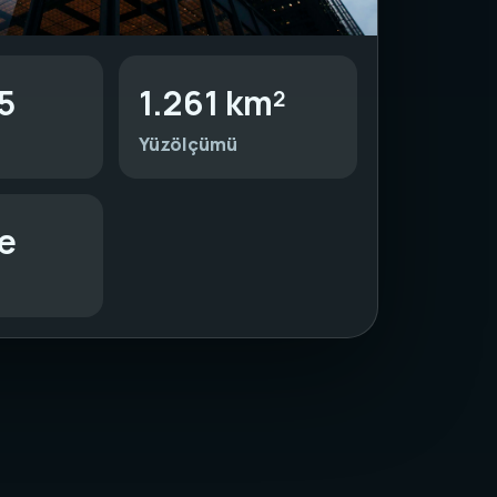
5
1.261 km²
Yüzölçümü
e