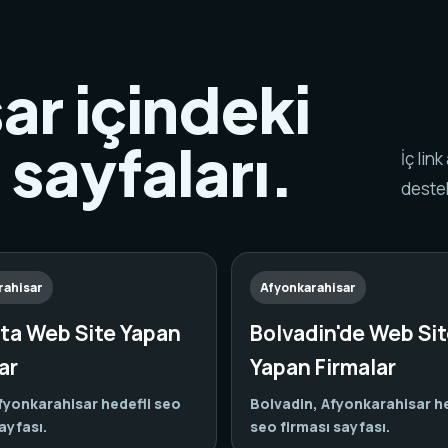
ar içindeki
e sayfaları.
İç lin
destek
rahisar
Afyonkarahisar
'ta Web Site Yapan
Bolvadin'de Web Si
ar
Yapan Firmalar
fyonkarahisar hedefli seo
Bolvadin, Afyonkarahisar he
ayfası.
seo firması sayfası.