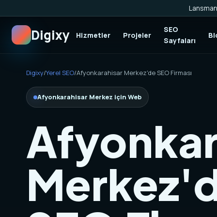
Lansman 
SEO
Digixy
Hizmetler
Projeler
Bl
Sayfaları
Digixy
/
Yerel SEO
/
Afyonkarahisar Merkez'de SEO Firması
Afyonkarahisar Merkez için Web
Afyonkar
Merkez'