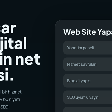
ar
Web Site Yap
ital
Yönetim paneli
in net
Hizmet sayfaları
i.
Blog altyapısı
l bir hizmet
SEO uyumlu yayın
y bu niyeti
k SEO