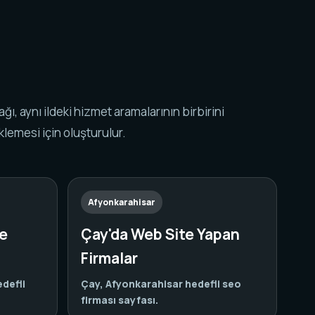
k ağı, aynı ildeki hizmet aramalarının birbirini
lemesi için oluşturulur.
Afyonkarahisar
te
Çay'da Web Site Yapan
Firmalar
defli
Çay, Afyonkarahisar hedefli seo
firması sayfası.