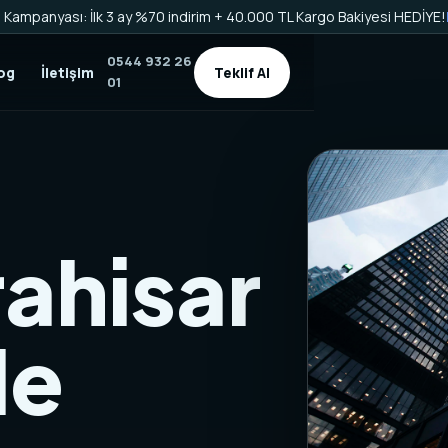
Kampanyası: İlk 3 ay %70 indirim + 40.000 TL Kargo Bakiyesi HEDİYE!
0544 932 26
og
İletişim
Teklif Al
01
ahisar
de