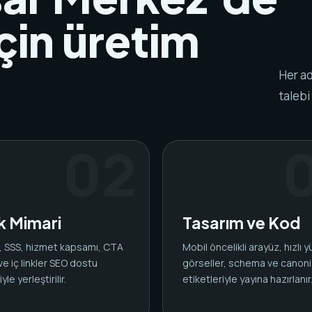
çin üretim
Her ad
talebi
ik Mimari
Tasarım ve Kod
ar, SSS, hizmet kapsamı, CTA
Mobil öncelikli arayüz, hızlı 
 ve iç linkler SEO dostu
görseller, schema ve canoni
yle yerleştirilir.
etiketleriyle yayına hazırlanır