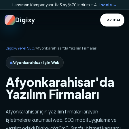
Lansman Kampanyası: İlk 3 ay %70 indirim + 40.000 TL Kargo Bakiyesi HEDİYE!
Incele →
Digixy
Teklif Al
Digixy
/
Yerel SEO
/
Afyonkarahisar'da Yazılım Firmaları
Afyonkarahisar için Web
Afyonkarahisar'da
Yazılım Firmaları
Afyonkarahisar için yazılım firmaları arayan
işletmelere kurumsal web, SEO, mobil uygulama ve
yazılım odaklı Digixy çözümü. Sayfa; hizmet kapsamı,