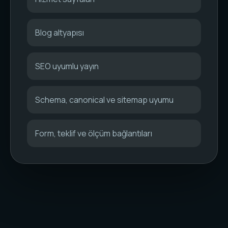
Blog altyapısı
SEO uyumlu yayın
Schema, canonical ve sitemap uyumu
Form, teklif ve ölçüm bağlantıları