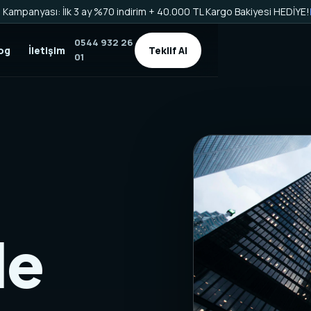
Kampanyası: İlk 3 ay %70 indirim + 40.000 TL Kargo Bakiyesi HEDİYE!
0544 932 26
og
İletişim
Teklif Al
01
de