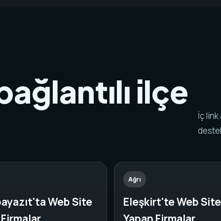
bağlantılı ilçe
İç lin
destek
Ağrı
ayazıt'ta Web Site
Eleşkirt'te Web Site
Firmalar
Yapan Firmalar