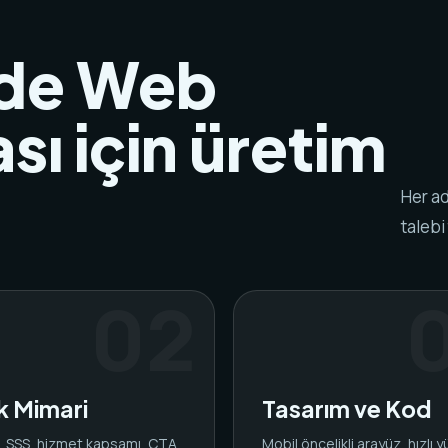
'de Web
sı için üretim
Her ad
talebi
ik Mimari
Tasarım ve Kod
ar, SSS, hizmet kapsamı, CTA
Mobil öncelikli arayüz, hızlı 