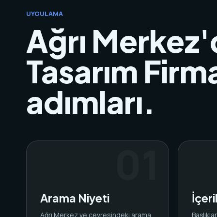
UYGULAMA
Ağrı Merkez
Tasarım Firma
adımları.
Arama Niyeti
İçer
Ağrı Merkez ve çevresindeki arama
Başlıkl