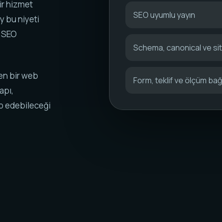
ir hizmet
SEO uyumlu yayın
y bu niyeti
k SEO
Schema, canonical ve s
en bir web
Form, teklif ve ölçüm bağl
apı,
ip edebileceği