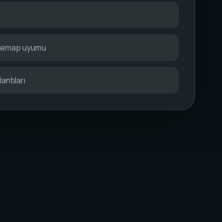
itemap uyumu
antıları