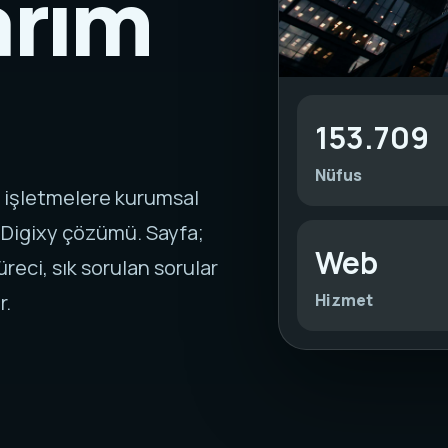
arım
153.709
Nüfus
n işletmelere kurumsal
 Digixy çözümü. Sayfa;
Web
reci, sık sorulan sorular
Hizmet
r.