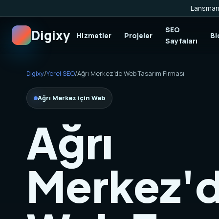
Lansman 
SEO
Digixy
Hizmetler
Projeler
Bl
Sayfaları
Digixy
/
Yerel SEO
/
Ağrı Merkez'de Web Tasarım Firması
Ağrı Merkez için Web
Ağrı
Merkez'