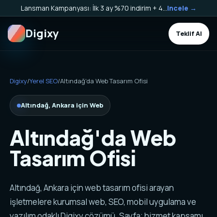
Lansman Kampanyası: İlk 3 ay %70 indirim + 40.000 TL Kargo Bakiyesi HEDİYE!
Incele →
Digixy
Teklif Al
Digixy
/
Yerel SEO
/
Altındağ'da Web Tasarım Ofisi
Altındağ, Ankara için Web
Altındağ'da Web
Tasarım Ofisi
Altındağ, Ankara için web tasarım ofisi arayan
işletmelere kurumsal web, SEO, mobil uygulama ve
yazılım odaklı Digixy çözümü. Sayfa; hizmet kapsamı,