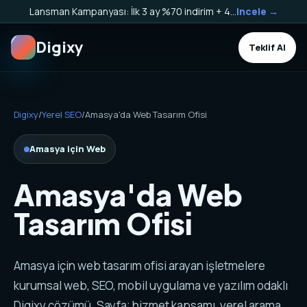
Lansman Kampanyası: İlk 3 ay %70 indirim + 40.000 TL Kargo Bakiyesi HEDİYE!
Incele →
Digixy
Teklif Al
Digixy
/
Yerel SEO
/
Amasya'da Web Tasarım Ofisi
Amasya için Web
Amasya'da Web
Tasarım Ofisi
Amasya için web tasarım ofisi arayan işletmelere
kurumsal web, SEO, mobil uygulama ve yazılım odaklı
Digixy çözümü. Sayfa; hizmet kapsamı, yerel arama