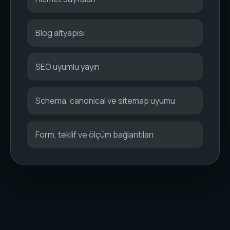
Blog altyapısı
SEO uyumlu yayın
Schema, canonical ve sitemap uyumu
Form, teklif ve ölçüm bağlantıları