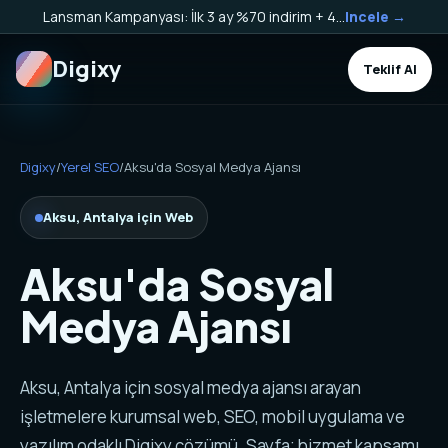
Lansman Kampanyası: İlk 3 ay %70 indirim + 40.000 TL Kargo Bakiyesi HEDİYE!
Incele →
Digixy
Teklif Al
Digixy
/
Yerel SEO
/
Aksu'da Sosyal Medya Ajansı
Aksu, Antalya için Web
Aksu'da Sosyal
Medya Ajansı
Aksu, Antalya için sosyal medya ajansı arayan
işletmelere kurumsal web, SEO, mobil uygulama ve
yazılım odaklı Digixy çözümü. Sayfa; hizmet kapsamı,