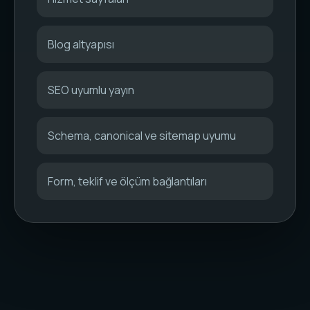
Blog altyapısı
SEO uyumlu yayın
Schema, canonical ve sitemap uyumu
Form, teklif ve ölçüm bağlantıları