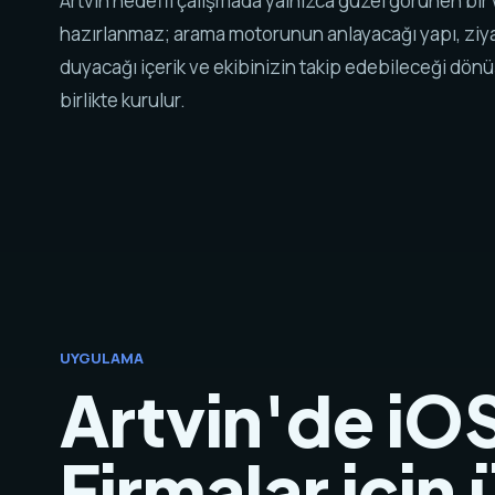
Artvin hedefli çalışmada yalnızca güzel görünen bir
hazırlanmaz; arama motorunun anlayacağı yapı, ziy
duyacağı içerik ve ekibinizin takip edebileceği dö
birlikte kurulur.
UYGULAMA
Artvin'de iO
Firmalar için