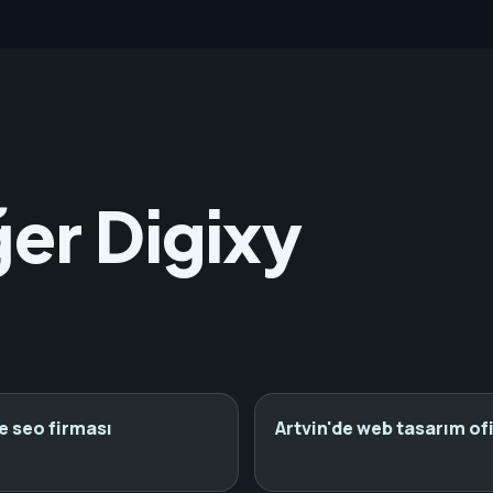
ğer Digixy
de seo firması
Artvin'de web tasarım ofi