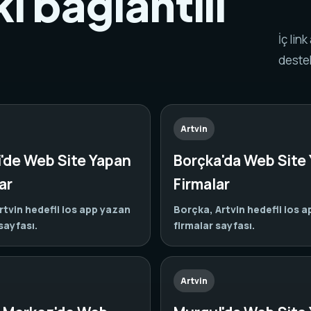
i bağlantılı
.
İç lin
destek
Artvin
i'de Web Site Yapan
Borçka'da Web Site
ar
Firmalar
Artvin hedefli ios app yazan
Borçka, Artvin hedefli ios 
sayfası.
firmalar sayfası.
Artvin