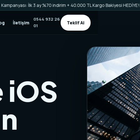
Kampanyası: İlk 3 ay %70 indirim + 40.000 TL Kargo Bakiyesi HEDİYE!
0544 932 26
og
İletişim
Teklif Al
01
e iOS
an