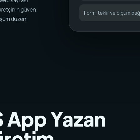
 web sayfası
aretçinin güven
Form, teklif ve ölçüm bağl
nüşüm düzeni
S App Yazan
 üretim