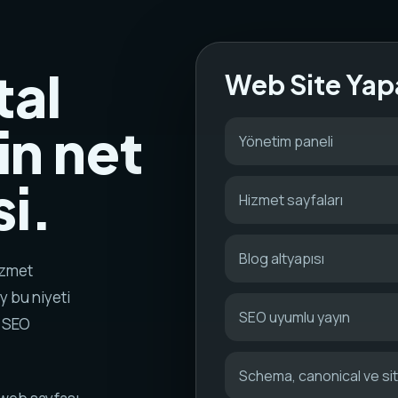
tal
Web Site Yap
in net
Yönetim paneli
i.
Hizmet sayfaları
Blog altyapısı
izmet
y bu niyeti
SEO uyumlu yayın
k SEO
Schema, canonical ve s