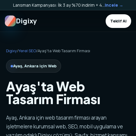
Lansman Kampanyası: İlk 3 ay %70 indirim + 40.000 TL Kargo Bakiyesi HEDİYE!
Incele →
Digixy
Teklif Al
Digixy
/
Yerel SEO
/
Ayaş'ta Web Tasarım Firması
Ayaş, Ankara için Web
Ayaş'ta Web
Tasarım Firması
Ayaş, Ankara için web tasarım firması arayan
işletmelere kurumsal web, SEO, mobil uygulama ve
yazılım odaklı Digixy çözümü. Sayfa; hizmet kapsamı,