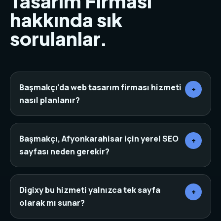
Tasarım Firması
hakkında sık
sorulanlar.
Başmakçı'da web tasarım firması hizmeti
+
nasıl planlanır?
Önce sektör, rakipler, hedef müşteri ve mevcut
dijital varlıklar incelenir. Ardından sayfa mimarisi,
Başmakçı, Afyonkarahisar için yerel SEO
+
içerik, tasarım, teknik altyapı ve dönüşüm noktaları
sayfası neden gerekir?
aynı planda birleştirilir.
Yerel SEO sayfaları, arama yapan kişinin bulunduğu
şehir veya ilçeye göre daha net bir niyet yakalar. Bu
Digixy bu hizmeti yalnızca tek sayfa
+
yapı doğru başlık, canonical, schema ve iç linklerle
olarak mı sunar?
desteklendiğinde organik görünürlüğü güçlendirir.