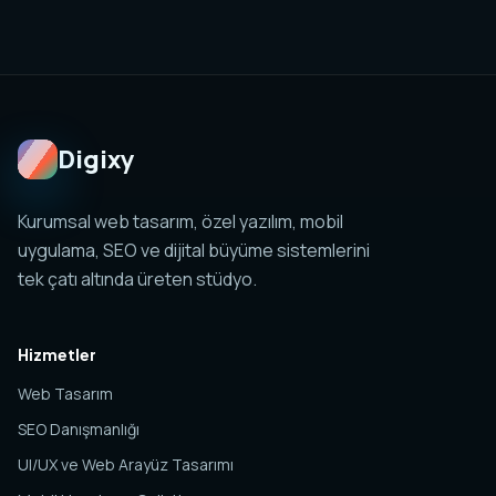
Hayır. Web tasarım, SEO, özel yazılım, mobil
uygulama, sosyal medya ve analitik yapıları birlikte
planlanabilir. Amaç tek sayfa değil, yönetilebilir ve
ölçülebilir bir dijital sistem kurmaktır.
Digixy
Kurumsal web tasarım, özel yazılım, mobil
uygulama, SEO ve dijital büyüme sistemlerini
tek çatı altında üreten stüdyo.
Hizmetler
Web Tasarım
SEO Danışmanlığı
UI/UX ve Web Arayüz Tasarımı