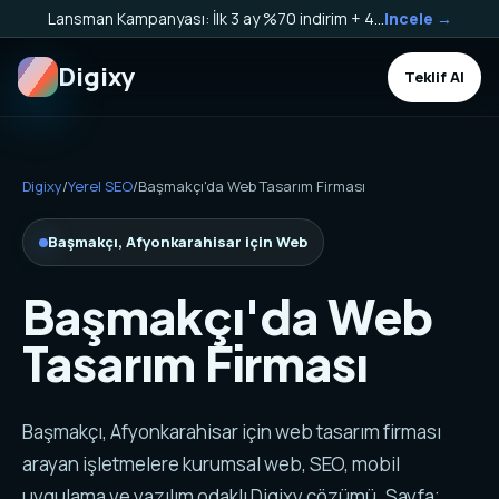
Lansman Kampanyası: İlk 3 ay %70 indirim + 40.000 TL Kargo Bakiyesi HEDİYE!
Incele →
Digixy
Teklif Al
Digixy
/
Yerel SEO
/
Başmakçı'da Web Tasarım Firması
Başmakçı, Afyonkarahisar için Web
Başmakçı'da Web
Tasarım Firması
Başmakçı, Afyonkarahisar için web tasarım firması
arayan işletmelere kurumsal web, SEO, mobil
uygulama ve yazılım odaklı Digixy çözümü. Sayfa;