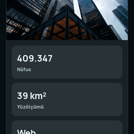
409.347
Nüfus
39 km²
Yüzölçümü
Web