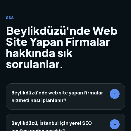
SSS
Beylikdüzü'nde Web
Site Yapan Firmalar
hakkında sık
sorulanlar.
Beylikdüzü'nde web site yapan firmalar
+
hizmeti nasıl planlanır?
Önce sektör, rakipler, hedef müşteri ve mevcut
dijital varlıklar incelenir. Ardından sayfa mimarisi,
Beylikdüzü, İstanbul için yerel SEO
+
içerik, tasarım, teknik altyapı ve dönüşüm noktaları
sayfası neden gerekir?