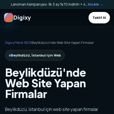
Lansman Kampanyası: İlk 3 ay %70 indirim + 40.000 TL Kargo Bakiyesi HEDİYE!
Incele →
Digixy
Teklif Al
Digixy
/
Yerel SEO
/
Beylikdüzü'nde Web Site Yapan Firmalar
Beylikdüzü, İstanbul için Web
Beylikdüzü'nde
Web Site Yapan
Firmalar
Beylikdüzü, İstanbul için web site yapan firmalar