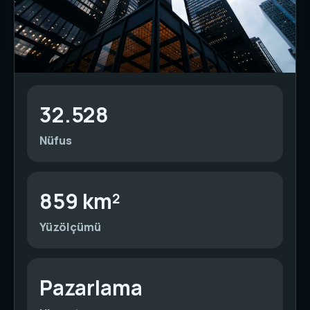
32.528
Nüfus
859 km²
Yüzölçümü
Pazarlama