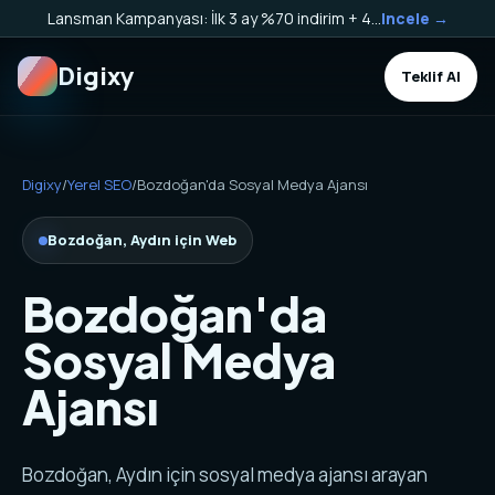
Lansman Kampanyası: İlk 3 ay %70 indirim + 40.000 TL Kargo Bakiyesi HEDİYE!
Incele →
Digixy
Teklif Al
Digixy
/
Yerel SEO
/
Bozdoğan'da Sosyal Medya Ajansı
Bozdoğan, Aydın için Web
Bozdoğan'da
Sosyal Medya
Ajansı
Bozdoğan, Aydın için sosyal medya ajansı arayan