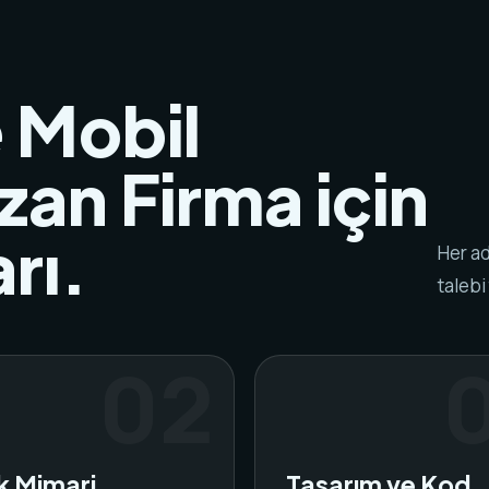
 Mobil
an Firma için
rı.
Her ad
talebi
ik Mimari
Tasarım ve Kod