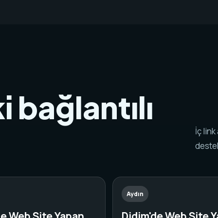
i bağlantılı
.
İç lin
destek
Aydın
de Web Site Yapan
Didim'de Web Site 