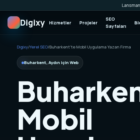
Lansman 
SEO
Digixy
Hizmetler
Projeler
Bl
Sayfaları
Digixy
/
Yerel SEO
/
Buharkent'te Mobil Uygulama Yazan Firma
Buharkent, Aydın için Web
Buharken
Mobil