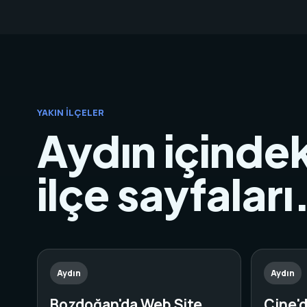
YAKIN İLÇELER
Aydın içindek
ilçe sayfaları
Aydın
Aydın
Bozdoğan'da Web Site
Çine'