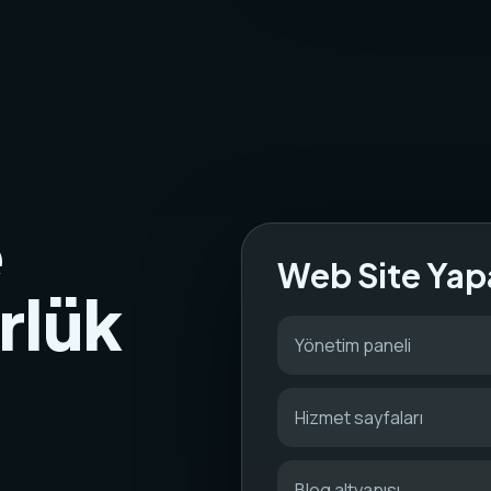
e
Web Site Yap
rlük
Yönetim paneli
Hizmet sayfaları
Blog altyapısı