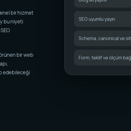
enel bir hizmet
SEO uyumlu yayın
y bu niyeti
k SEO
Schema, canonical ve s
görünen bir web
Form, teklif ve ölçüm bağl
apı,
ip edebileceği