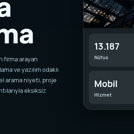
a
rma
13.187
Nüfus
n firma arayan
ama ve yazılım odaklı
l arama niyeti, proje
Mobil
ntılarıyla eksiksiz
Hizmet