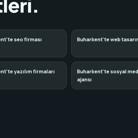
leri.
nt'te seo firması
Buharkent'te web tasarım
nt'te yazılım firmaları
Buharkent'te sosyal me
ajansı