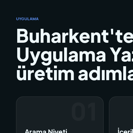
UYGULAMA
Buharkent'te
Uygulama Yaz
üretim adımla
Arama Niyeti
İçer