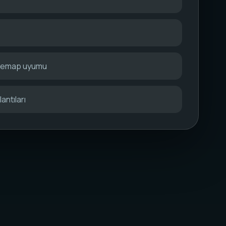
itemap uyumu
antıları