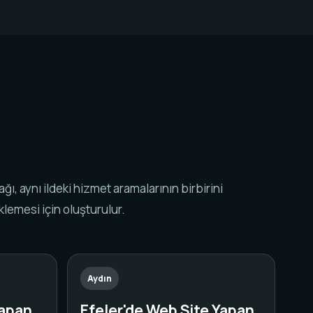
k ağı, aynı ildeki hizmet aramalarının birbirini
lemesi için oluşturulur.
Aydın
Yapan
Efeler'de Web Site Yapan