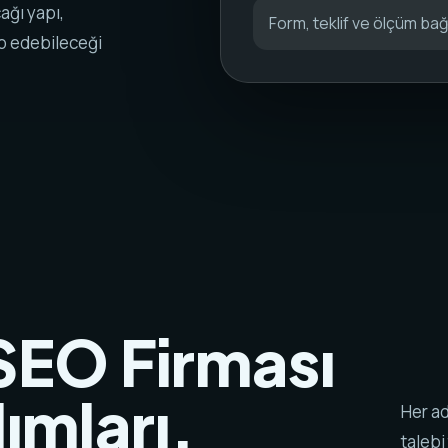
ğı yapı,
Form, teklif ve ölçüm bağl
ip edebileceği
SEO Firması
ımları.
Her ad
talebi