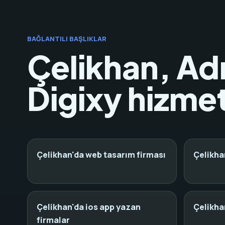
BAĞLANTILI BAŞLIKLAR
Çelikhan, Ad
Digixy hizmet
Çelikhan'da web tasarım firması
Çelikha
Çelikhan'da ios app yazan
Çelikha
firmalar