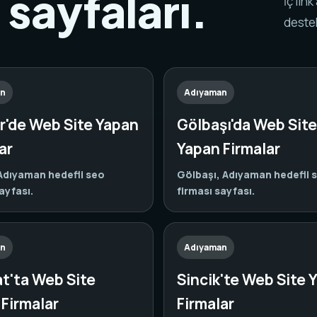
e sayfaları.
İç lin
destek
an
Adıyaman
r'de Web Site Yapan
Gölbaşı'da Web Site
ar
Yapan Firmalar
Adıyaman hedefli seo
Gölbaşı, Adıyaman hedefli 
ayfası.
firması sayfası.
an
Adıyaman
t'ta Web Site
Sincik'te Web Site 
Firmalar
Firmalar