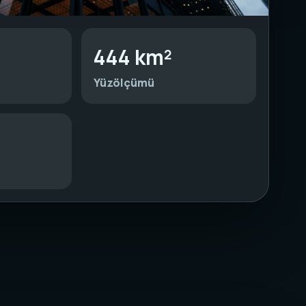
444 km²
Yüzölçümü