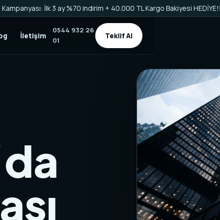
Kampanyası: İlk 3 ay %70 indirim + 40.000 TL Kargo Bakiyesi HEDİYE!
0544 932 26
og
İletişim
Teklif Al
01
'da
ası