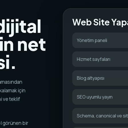
ijital
Web Site Yap
in net
Yönetim paneli
i.
Hizmet sayfaları
Blog altyapısı
aramasından
akalamak için
SEO uyumlu yayın
i ve teklif
Schema, canonical ve s
l görünen bir