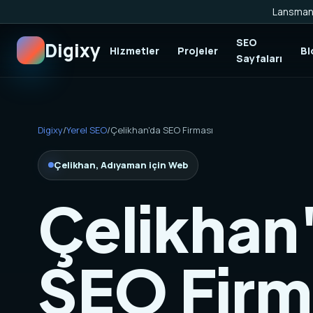
Lansman 
SEO
Digixy
Hizmetler
Projeler
Bl
Sayfaları
Digixy
/
Yerel SEO
/
Çelikhan'da SEO Firması
Çelikhan, Adıyaman için Web
Çelikhan
SEO Firm