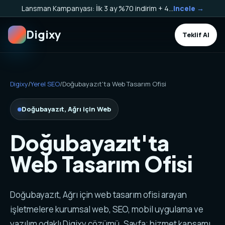
Lansman Kampanyası: İlk 3 ay %70 indirim + 40.000 TL Kargo Bakiyesi HEDİYE!
Incele →
Digixy
Teklif Al
Digixy
/
Yerel SEO
/
Doğubayazıt'ta Web Tasarım Ofisi
Doğubayazıt, Ağrı için Web
Doğubayazıt'ta
Web Tasarım Ofisi
Doğubayazıt, Ağrı için web tasarım ofisi arayan
işletmelere kurumsal web, SEO, mobil uygulama ve
yazılım odaklı Digixy çözümü. Sayfa; hizmet kapsamı,