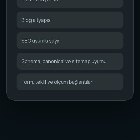
Blog altyapısı
SEO uyumlu yayın
Schema, canonical ve sitemap uyumu
Form, teklif ve ölçüm bağlantıları