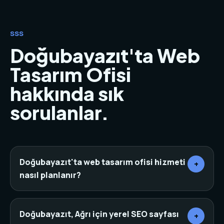
SSS
Doğubayazıt'ta Web
Tasarım Ofisi
hakkında sık
sorulanlar.
Doğubayazıt'ta web tasarım ofisi hizmeti
+
nasıl planlanır?
Önce sektör, rakipler, hedef müşteri ve mevcut
dijital varlıklar incelenir. Ardından sayfa mimarisi,
Doğubayazıt, Ağrı için yerel SEO sayfası
+
içerik, tasarım, teknik altyapı ve dönüşüm noktaları