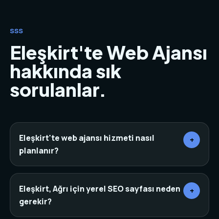
SSS
Eleşkirt'te Web Ajansı
hakkında sık
sorulanlar.
Eleşkirt'te web ajansı hizmeti nasıl
+
planlanır?
Önce sektör, rakipler, hedef müşteri ve mevcut
dijital varlıklar incelenir. Ardından sayfa mimarisi,
Eleşkirt, Ağrı için yerel SEO sayfası neden
+
içerik, tasarım, teknik altyapı ve dönüşüm noktaları
gerekir?
aynı planda birleştirilir.