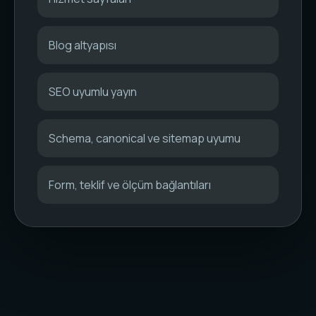
Blog altyapısı
SEO uyumlu yayın
Schema, canonical ve sitemap uyumu
Form, teklif ve ölçüm bağlantıları