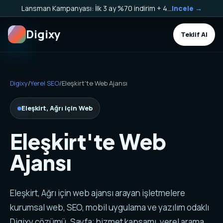
Lansman Kampanyası: İlk 3 ay %70 indirim + 40.000 TL Kargo Bakiyesi HEDİYE!
Incele →
Digixy
Teklif Al
Digixy
/
Yerel SEO
/
Eleşkirt'te Web Ajansı
Eleşkirt, Ağrı için Web
Eleşkirt'te Web
Ajansı
Eleşkirt, Ağrı için web ajansı arayan işletmelere
kurumsal web, SEO, mobil uygulama ve yazılım odaklı
Digixy çözümü. Sayfa; hizmet kapsamı, yerel arama