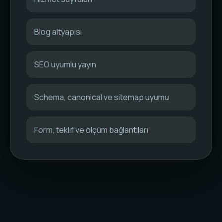
Blog altyapısı
SEO uyumlu yayın
Schema, canonical ve sitemap uyumu
Form, teklif ve ölçüm bağlantıları