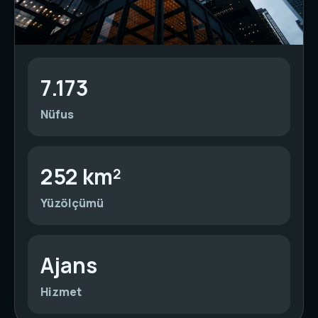
7.173
Nüfus
252 km²
Yüzölçümü
Ajans
Hizmet