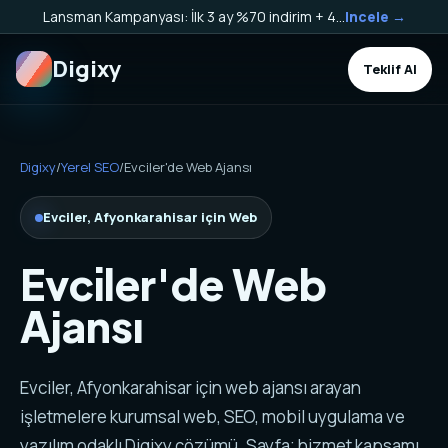
Lansman Kampanyası: İlk 3 ay %70 indirim + 40.000 TL Kargo Bakiyesi HEDİYE!
Incele →
Digixy
Teklif Al
Digixy
/
Yerel SEO
/
Evciler'de Web Ajansı
Evciler, Afyonkarahisar için Web
Evciler'de Web
Ajansı
Evciler, Afyonkarahisar için web ajansı arayan
işletmelere kurumsal web, SEO, mobil uygulama ve
yazılım odaklı Digixy çözümü. Sayfa; hizmet kapsamı,