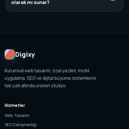
yapı doğru başlık, canonical, schema ve iç linklerle
olarak mı sunar?
desteklendiğinde organik görünürlüğü güçlendirir.
Hayır. Web tasarım, SEO, özel yazılım, mobil
uygulama, sosyal medya ve analitik yapıları birlikte
planlanabilir. Amaç tek sayfa değil, yönetilebilir ve
ölçülebilir bir dijital sistem kurmaktır.
Digixy
Kurumsal web tasarım, özel yazılım, mobil
uygulama, SEO ve dijital büyüme sistemlerini
tek çatı altında üreten stüdyo.
Hizmetler
Web Tasarım
SEO Danışmanlığı