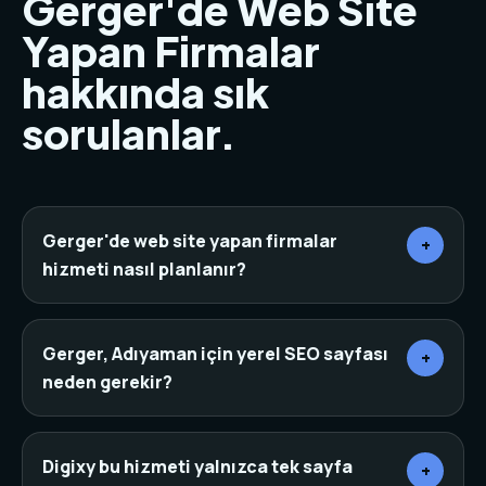
Gerger'de Web Site
Yapan Firmalar
hakkında sık
sorulanlar.
Gerger'de web site yapan firmalar
+
hizmeti nasıl planlanır?
Önce sektör, rakipler, hedef müşteri ve mevcut
dijital varlıklar incelenir. Ardından sayfa mimarisi,
Gerger, Adıyaman için yerel SEO sayfası
+
içerik, tasarım, teknik altyapı ve dönüşüm noktaları
neden gerekir?
aynı planda birleştirilir.
Yerel SEO sayfaları, arama yapan kişinin bulunduğu
şehir veya ilçeye göre daha net bir niyet yakalar. Bu
Digixy bu hizmeti yalnızca tek sayfa
+