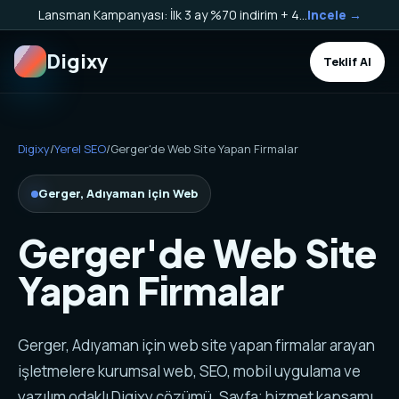
Lansman Kampanyası: İlk 3 ay %70 indirim + 40.000 TL Kargo Bakiyesi HEDİYE!
Incele →
Digixy
Teklif Al
Digixy
/
Yerel SEO
/
Gerger'de Web Site Yapan Firmalar
Gerger, Adıyaman için Web
Gerger'de Web Site
Yapan Firmalar
Gerger, Adıyaman için web site yapan firmalar arayan
işletmelere kurumsal web, SEO, mobil uygulama ve
yazılım odaklı Digixy çözümü. Sayfa; hizmet kapsamı,