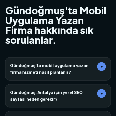
Gündoğmuş'ta Mobil
Uygulama Yazan
Firma hakkında sık
sorulanlar.
Gündoğmuş'ta mobil uygulama yazan
+
firma hizmeti nasıl planlanır?
Önce sektör, rakipler, hedef müşteri ve mevcut
dijital varlıklar incelenir. Ardından sayfa mimarisi,
Gündoğmuş, Antalya için yerel SEO
+
içerik, tasarım, teknik altyapı ve dönüşüm noktaları
sayfası neden gerekir?
aynı planda birleştirilir.
Yerel SEO sayfaları, arama yapan kişinin bulunduğu