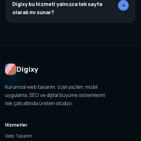
şehir veya ilçeye göre daha net bir niyet yakalar. Bu
Digixy bu hizmeti yalnızca tek sayfa
+
yapı doğru başlık, canonical, schema ve iç linklerle
olarak mı sunar?
desteklendiğinde organik görünürlüğü güçlendirir.
Hayır. Web tasarım, SEO, özel yazılım, mobil
uygulama, sosyal medya ve analitik yapıları birlikte
planlanabilir. Amaç tek sayfa değil, yönetilebilir ve
ölçülebilir bir dijital sistem kurmaktır.
Digixy
Kurumsal web tasarım, özel yazılım, mobil
uygulama, SEO ve dijital büyüme sistemlerini
tek çatı altında üreten stüdyo.
Hizmetler
Web Tasarım