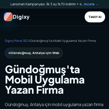
Lansman Kampanyası: İlk 3 ay %70 indirim + 40.000 TL Kargo Bakiyesi HEDİYE!
Incele →
Digixy
Teklif Al
Digixy
/
Yerel SEO
/
Gündoğmuş'ta Mobil Uygulama Yazan Firma
Gündoğmuş, Antalya için Web
Gündoğmuş'ta
Mobil Uygulama
Yazan Firma
Gündoğmuş, Antalya için mobil uygulama yazan firma