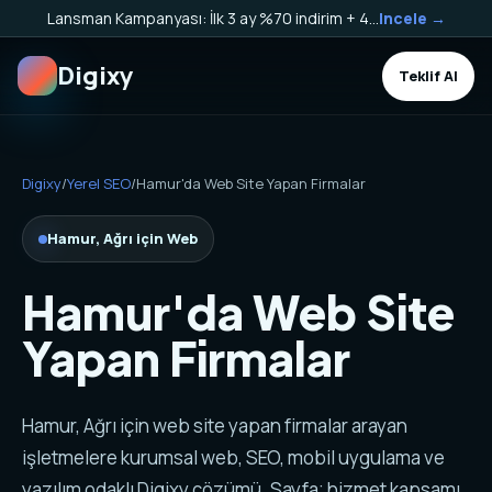
Lansman Kampanyası: İlk 3 ay %70 indirim + 40.000 TL Kargo Bakiyesi HEDİYE!
Incele →
Digixy
Teklif Al
Digixy
/
Yerel SEO
/
Hamur'da Web Site Yapan Firmalar
Hamur, Ağrı için Web
Hamur'da Web Site
Yapan Firmalar
Hamur, Ağrı için web site yapan firmalar arayan
işletmelere kurumsal web, SEO, mobil uygulama ve
yazılım odaklı Digixy çözümü. Sayfa; hizmet kapsamı,