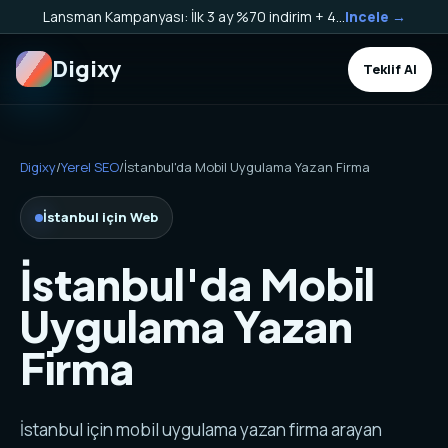
Lansman Kampanyası: İlk 3 ay %70 indirim + 40.000 TL Kargo Bakiyesi HEDİYE!
Incele →
Digixy
Teklif Al
Digixy
/
Yerel SEO
/
İstanbul'da Mobil Uygulama Yazan Firma
İstanbul için Web
İstanbul'da Mobil
Uygulama Yazan
Firma
İstanbul için mobil uygulama yazan firma arayan