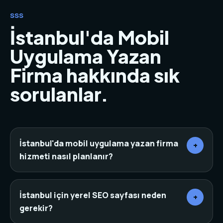
SSS
İstanbul'da Mobil
Uygulama Yazan
Firma hakkında sık
sorulanlar.
İstanbul'da mobil uygulama yazan firma
+
hizmeti nasıl planlanır?
Önce sektör, rakipler, hedef müşteri ve mevcut
dijital varlıklar incelenir. Ardından sayfa mimarisi,
İstanbul için yerel SEO sayfası neden
+
içerik, tasarım, teknik altyapı ve dönüşüm noktaları
gerekir?
aynı planda birleştirilir.