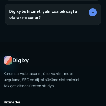
Yerel SEO sayfaları, arama yapan kişinin bulunduğu
şehir veya ilçeye göre daha net bir niyet yakalar. Bu
Digixy bu hizmeti yalnızca tek sayfa
+
yapı doğru başlık, canonical, schema ve iç linklerle
olarak mı sunar?
desteklendiğinde organik görünürlüğü güçlendirir.
Hayır. Web tasarım, SEO, özel yazılım, mobil
uygulama, sosyal medya ve analitik yapıları birlikte
planlanabilir. Amaç tek sayfa değil, yönetilebilir ve
ölçülebilir bir dijital sistem kurmaktır.
Digixy
Kurumsal web tasarım, özel yazılım, mobil
uygulama, SEO ve dijital büyüme sistemlerini
tek çatı altında üreten stüdyo.
Hizmetler