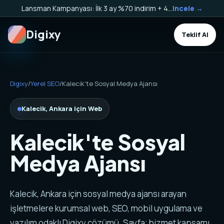
Lansman Kampanyası: İlk 3 ay %70 indirim + 40.000 TL Kargo Bakiyesi HEDİYE!
Incele →
Digixy
Teklif Al
Digixy
/
Yerel SEO
/
Kalecik'te Sosyal Medya Ajansı
Kalecik, Ankara için Web
Kalecik'te Sosyal
Medya Ajansı
Kalecik, Ankara için sosyal medya ajansı arayan
işletmelere kurumsal web, SEO, mobil uygulama ve
yazılım odaklı Digixy çözümü. Sayfa; hizmet kapsamı,