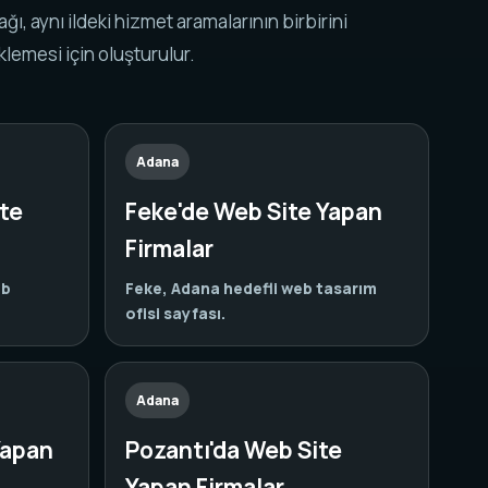
k ağı, aynı ildeki hizmet aramalarının birbirini
lemesi için oluşturulur.
Adana
te
Feke'de Web Site Yapan
Firmalar
eb
Feke, Adana hedefli web tasarım
ofisi sayfası.
Adana
Yapan
Pozantı'da Web Site
Yapan Firmalar