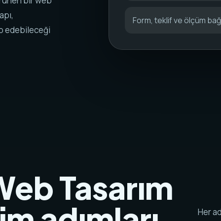
örünen bir web
apı,
Form, teklif ve ölçüm bağl
ip edebileceği
 Web Tasarım
tim adımları.
Her ad