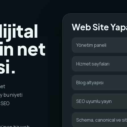
ijital
Web Site Yap
in net
Yönetim paneli
i.
Hizmet sayfaları
Blog altyapısı
met
y bu niyeti
SEO uyumlu yayın
k SEO
Schema, canonical ve s