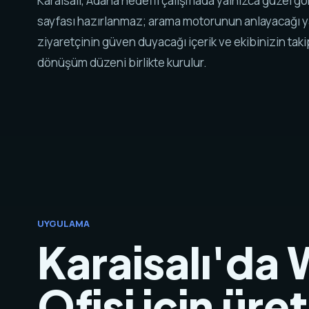
Karaisalı, Adana hedefli çalışmada yalnızca güzel g
sayfası hazırlanmaz; arama motorunun anlayacağı y
ziyaretçinin güven duyacağı içerik ve ekibinizin tak
dönüşüm düzeni birlikte kurulur.
UYGULAMA
Karaisalı'da
Ofisi için üre