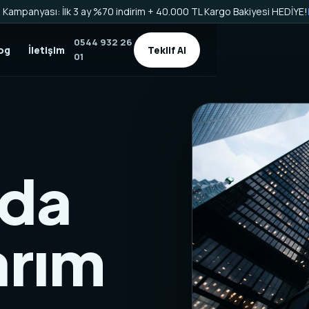
Kampanyası: İlk 3 ay %70 indirim + 40.000 TL Kargo Bakiyesi HEDİYE!
0544 932 26
og
İletişim
Teklif Al
01
'da
arım