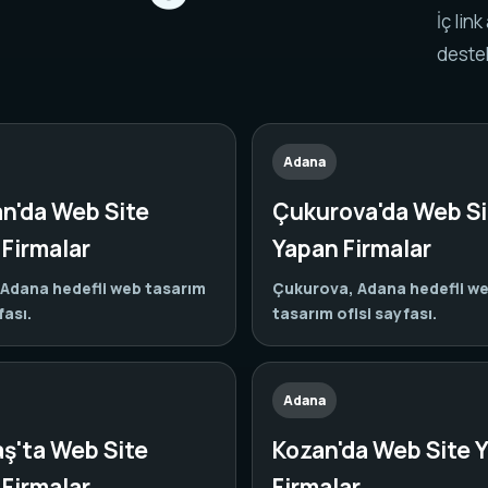
.
İç lin
destek
Adana
n'da Web Site
Çukurova'da Web Si
Firmalar
Yapan Firmalar
Adana hedefli web tasarım
Çukurova, Adana hedefli w
fası.
tasarım ofisi sayfası.
Adana
aş'ta Web Site
Kozan'da Web Site 
Firmalar
Firmalar