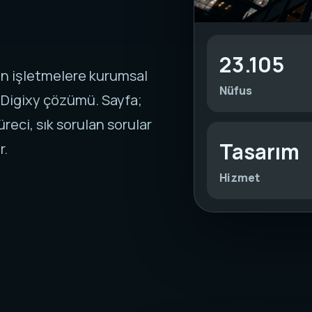
23.105
yan işletmelere kurumsal
Nüfus
 Digixy çözümü. Sayfa;
reci, sık sorulan sorular
Tasarım
r.
Hizmet