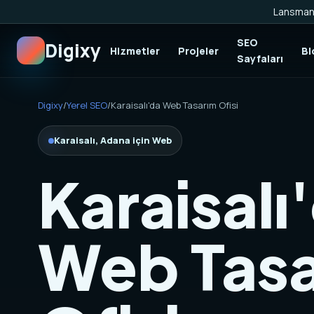
Lansman 
SEO
Digixy
Hizmetler
Projeler
Bl
Sayfaları
Digixy
/
Yerel SEO
/
Karaisalı'da Web Tasarım Ofisi
Karaisalı, Adana için Web
Karaisalı
Web Tas