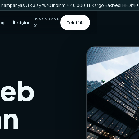
Kampanyası: İlk 3 ay %70 indirim + 40.000 TL Kargo Bakiyesi HEDİYE!
0544 932 26
og
İletişim
Teklif Al
01
Web
an