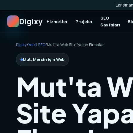
Lansman 
SEO
Digixy
Hizmetler
Projeler
Bl
Sayfaları
Digixy
/
Yerel SEO
/
Mut'ta Web Site Yapan Firmalar
Mut, Mersin için Web
Mut'ta 
Site Yap