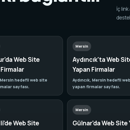
.
İç lin
destek
Mersin
r'da Web Site
Aydıncık'ta Web Sit
Firmalar
Yapan Firmalar
Mersin hedefli web site
Aydıncık, Mersin hedefli web
rmalar sayfası.
yapan firmalar sayfası.
Mersin
i'de Web Site
Gülnar'da Web Site