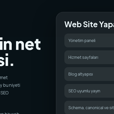
Web Site Yap
in net
Yönetim paneli
i.
Hizmet sayfaları
Blog altyapısı
zmet
y bu niyeti
SEO uyumlu yayın
k SEO
Schema, canonical ve s