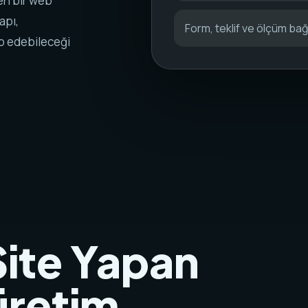
en bir web
apı,
Form, teklif ve ölçüm bağl
ip edebileceği
ite Yapan
 üretim