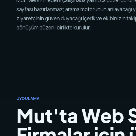
Mut, Mersin hedefli çalışmada yalnızca güzel görün
sayfası hazırlanmaz; arama motorunun anlayacağı y
ziyaretçinin güven duyacağı içerik ve ekibinizin tak
dönüşüm düzeni birlikte kurulur.
UYGULAMA
Mut'ta Web S
Firmalar için