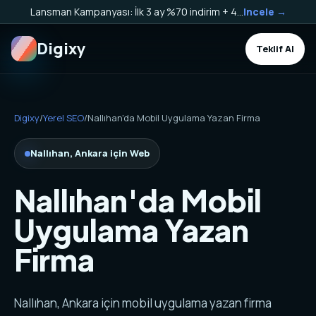
Lansman Kampanyası: İlk 3 ay %70 indirim + 40.000 TL Kargo Bakiyesi HEDİYE!
Incele →
Digixy
Teklif Al
Digixy
/
Yerel SEO
/
Nallıhan'da Mobil Uygulama Yazan Firma
Nallıhan, Ankara için Web
Nallıhan'da Mobil
Uygulama Yazan
Firma
Nallıhan, Ankara için mobil uygulama yazan firma