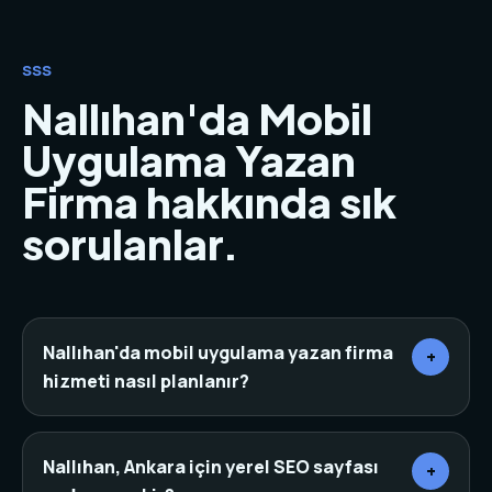
SSS
Nallıhan'da Mobil
Uygulama Yazan
Firma hakkında sık
sorulanlar.
Nallıhan'da mobil uygulama yazan firma
+
hizmeti nasıl planlanır?
Önce sektör, rakipler, hedef müşteri ve mevcut
dijital varlıklar incelenir. Ardından sayfa mimarisi,
Nallıhan, Ankara için yerel SEO sayfası
+
içerik, tasarım, teknik altyapı ve dönüşüm noktaları