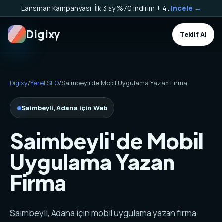
Lansman Kampanyası: İlk 3 ay %70 indirim + 40.000 TL Kargo Bakiyesi HEDİYE!
Incele →
Digixy
Teklif Al
Digixy
/
Yerel SEO
/
Saimbeyli'de Mobil Uygulama Yazan Firma
Saimbeyli, Adana için Web
Saimbeyli'de Mobil
Uygulama Yazan
Firma
Saimbeyli, Adana için mobil uygulama yazan firma