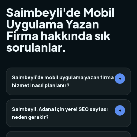
Saimbeyli'de Mobil
Uygulama Yazan
Firma hakkında sık
sorulanlar.
Saimbeyli'de mobil uygulama yazan firma
+
hizmeti nasıl planlanır?
Önce sektör, rakipler, hedef müşteri ve mevcut
dijital varlıklar incelenir. Ardından sayfa mimarisi,
Saimbeyli, Adana için yerel SEO sayfası
+
içerik, tasarım, teknik altyapı ve dönüşüm noktaları
neden gerekir?
aynı planda birleştirilir.
Yerel SEO sayfaları, arama yapan kişinin bulunduğu