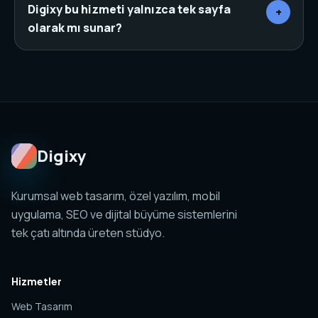
şehir veya ilçeye göre daha net bir niyet yakalar. Bu
Digixy bu hizmeti yalnızca tek sayfa
+
yapı doğru başlık, canonical, schema ve iç linklerle
olarak mı sunar?
desteklendiğinde organik görünürlüğü güçlendirir.
Hayır. Web tasarım, SEO, özel yazılım, mobil
uygulama, sosyal medya ve analitik yapıları birlikte
planlanabilir. Amaç tek sayfa değil, yönetilebilir ve
ölçülebilir bir dijital sistem kurmaktır.
Digixy
Kurumsal web tasarım, özel yazılım, mobil
uygulama, SEO ve dijital büyüme sistemlerini
tek çatı altında üreten stüdyo.
Hizmetler
Web Tasarım