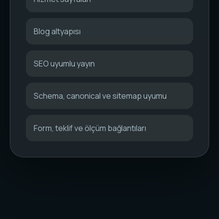
Blog altyapısı
SEO uyumlu yayın
Schema, canonical ve sitemap uyumu
Form, teklif ve ölçüm bağlantıları