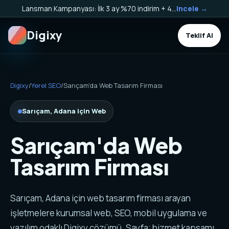
Lansman Kampanyası: İlk 3 ay %70 indirim + 40.000 TL Kargo Bakiyesi HEDİYE!
Incele →
Digixy
Teklif Al
Digixy
/
Yerel SEO
/
Sarıçam'da Web Tasarım Firması
Sarıçam, Adana için Web
Sarıçam'da Web
Tasarım Firması
Sarıçam, Adana için web tasarım firması arayan
işletmelere kurumsal web, SEO, mobil uygulama ve
yazılım odaklı Digixy çözümü. Sayfa; hizmet kapsamı,