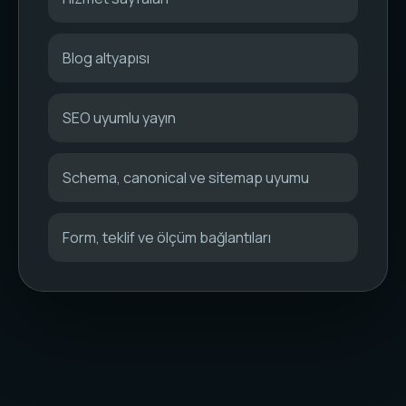
Blog altyapısı
SEO uyumlu yayın
Schema, canonical ve sitemap uyumu
Form, teklif ve ölçüm bağlantıları