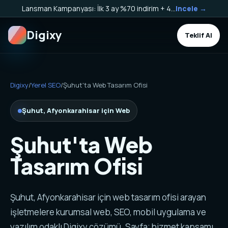
Lansman Kampanyası: İlk 3 ay %70 indirim + 40.000 TL Kargo Bakiyesi HEDİYE!
Incele →
Digixy
Teklif Al
Digixy
/
Yerel SEO
/
Şuhut'ta Web Tasarım Ofisi
Şuhut, Afyonkarahisar için Web
Şuhut'ta Web
Tasarım Ofisi
Şuhut, Afyonkarahisar için web tasarım ofisi arayan
işletmelere kurumsal web, SEO, mobil uygulama ve
yazılım odaklı Digixy çözümü. Sayfa; hizmet kapsamı,