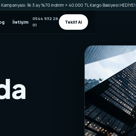
Kampanyası: İlk 3 ay %70 indirim + 40.000 TL Kargo Bakiyesi HEDİYE!
0544 932 26
og
İletişim
Teklif Al
01
da