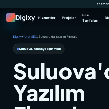
Lansman 
SEO
Digixy
Hizmetler
Projeler
Bl
Sayfaları
Digixy
/
Yerel SEO
/
Suluova'da Yazılım Firmaları
Suluova, Amasya için Web
Suluova'
Yazılım