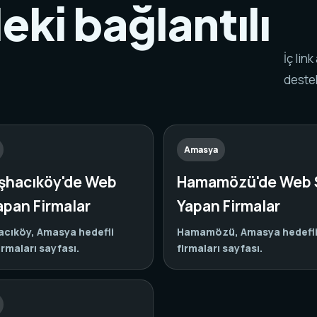
ki bağlantılı
.
İç lin
destek
Amasya
hacıköy'de Web
Hamamözü'de Web 
apan Firmalar
Yapan Firmalar
cıköy, Amasya hedefli
Hamamözü, Amasya hedefli 
irmaları sayfası.
firmaları sayfası.