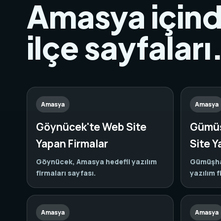
Amasya içinde
ilçe sayfaları
Amasya
Amasya
Göynücek'te Web Site
Gümüş
Yapan Firmalar
Site Y
Göynücek, Amasya hedefli yazılım
Gümüşha
firmaları sayfası.
yazılım f
Amasya
Amasya