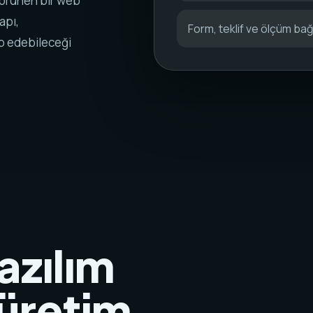
görünen bir web
apı,
Form, teklif ve ölçüm bağl
ip edebileceği
azılım
 üretim