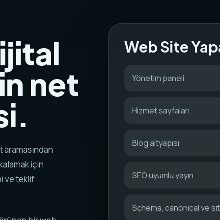
jital
Web Site Yap
in net
Yönetim paneli
i.
Hizmet sayfaları
Blog altyapısı
met aramasından
akalamak için
SEO uyumlu yayın
i ve teklif
Schema, canonical ve s