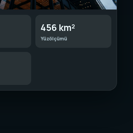
456 km²
Yüzölçümü