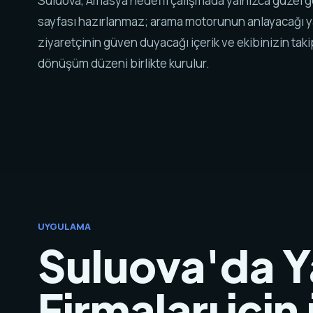
Suluova, Amasya hedefli çalışmada yalnızca güzel 
sayfası hazırlanmaz; arama motorunun anlayacağı y
ziyaretçinin güven duyacağı içerik ve ekibinizin tak
dönüşüm düzeni birlikte kurulur.
UYGULAMA
Suluova'da Y
Firmaları için