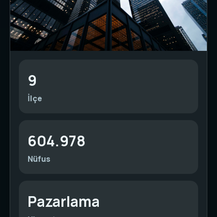
9
İlçe
604.978
Nüfus
Pazarlama