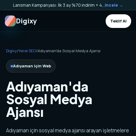
Lansman Kampanyası: İlk 3 ay %70 indirim + 40.000 TL Kargo Bakiyesi HEDİYE!
Incele →
Digixy
Teklif Al
Digixy
/
Yerel SEO
/
Adıyaman'da Sosyal Medya Ajansı
Adıyaman için Web
Adıyaman'da
Sosyal Medya
Ajansı
Adıyaman için sosyal medya ajansı arayan işletmelere