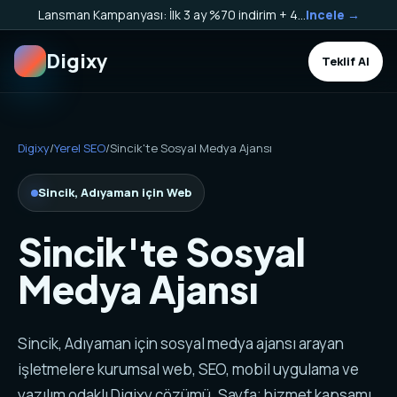
Lansman Kampanyası: İlk 3 ay %70 indirim + 40.000 TL Kargo Bakiyesi HEDİYE!
Incele →
Digixy
Teklif Al
Digixy
/
Yerel SEO
/
Sincik'te Sosyal Medya Ajansı
Sincik, Adıyaman için Web
Sincik'te Sosyal
Medya Ajansı
Sincik, Adıyaman için sosyal medya ajansı arayan
işletmelere kurumsal web, SEO, mobil uygulama ve
yazılım odaklı Digixy çözümü. Sayfa; hizmet kapsamı,