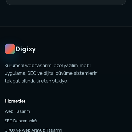
desteklendiğinde organik görünürlüğü güçlendirir.
Hayır. Web tasarım, SEO, özel yazılım, mobil
uygulama, sosyal medya ve analitik yapıları birlikte
planlanabilir. Amaç tek sayfa değil, yönetilebilir ve
ölçülebilir bir dijital sistem kurmaktır.
Digixy
Kurumsal web tasarım, özel yazılım, mobil
uygulama, SEO ve dijital büyüme sistemlerini
tek çatı altında üreten stüdyo.
Hizmetler
Web Tasarım
SEO Danışmanlığı
UI/UX ve Web Arayüz Tasarımı