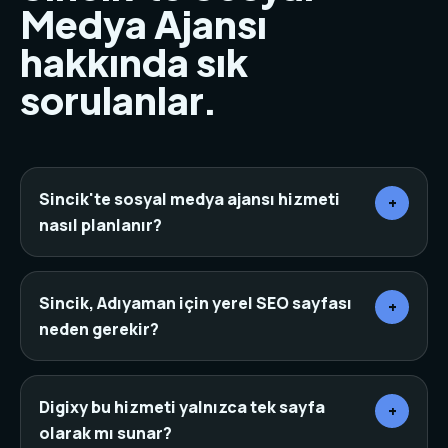
Medya Ajansı
hakkında sık
sorulanlar.
Sincik'te sosyal medya ajansı hizmeti
+
nasıl planlanır?
Önce sektör, rakipler, hedef müşteri ve mevcut
dijital varlıklar incelenir. Ardından sayfa mimarisi,
Sincik, Adıyaman için yerel SEO sayfası
+
içerik, tasarım, teknik altyapı ve dönüşüm noktaları
neden gerekir?
aynı planda birleştirilir.
Yerel SEO sayfaları, arama yapan kişinin bulunduğu
şehir veya ilçeye göre daha net bir niyet yakalar. Bu
Digixy bu hizmeti yalnızca tek sayfa
+
yapı doğru başlık, canonical, schema ve iç linklerle
olarak mı sunar?