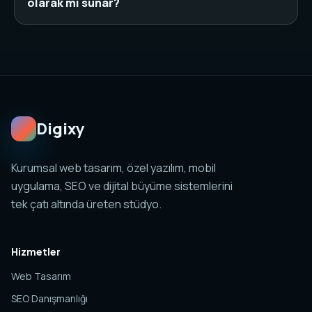
olarak mı sunar?
desteklendiğinde organik görünürlüğü güçlendirir.
Hayır. Web tasarım, SEO, özel yazılım, mobil
uygulama, sosyal medya ve analitik yapıları birlikte
planlanabilir. Amaç tek sayfa değil, yönetilebilir ve
ölçülebilir bir dijital sistem kurmaktır.
Digixy
Kurumsal web tasarım, özel yazılım, mobil
uygulama, SEO ve dijital büyüme sistemlerini
tek çatı altında üreten stüdyo.
Hizmetler
Web Tasarım
SEO Danışmanlığı