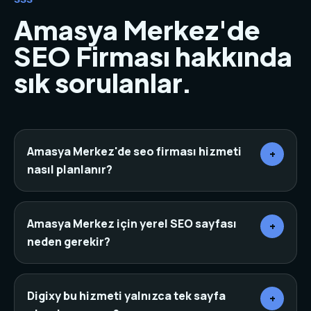
Amasya Merkez'de
SEO Firması hakkında
sık sorulanlar.
Amasya Merkez'de seo firması hizmeti
+
nasıl planlanır?
Önce sektör, rakipler, hedef müşteri ve mevcut
dijital varlıklar incelenir. Ardından sayfa mimarisi,
Amasya Merkez için yerel SEO sayfası
+
içerik, tasarım, teknik altyapı ve dönüşüm noktaları
neden gerekir?
aynı planda birleştirilir.
Yerel SEO sayfaları, arama yapan kişinin bulunduğu
şehir veya ilçeye göre daha net bir niyet yakalar. Bu
Digixy bu hizmeti yalnızca tek sayfa
+
yapı doğru başlık, canonical, schema ve iç linklerle