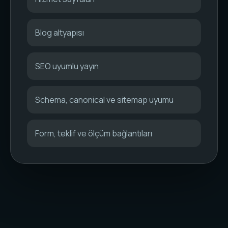
Blog altyapısı
SEO uyumlu yayın
Schema, canonical ve sitemap uyumu
Form, teklif ve ölçüm bağlantıları