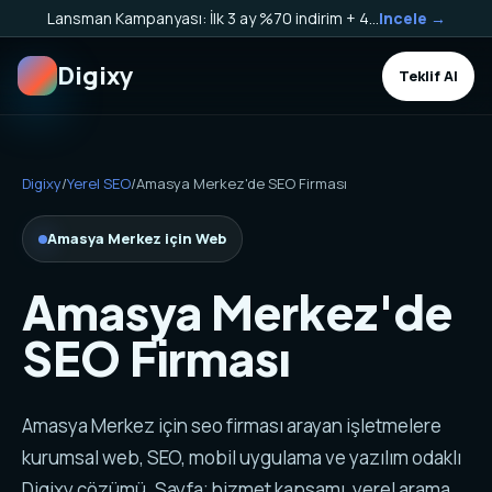
Lansman Kampanyası: İlk 3 ay %70 indirim + 40.000 TL Kargo Bakiyesi HEDİYE!
Incele →
Digixy
Teklif Al
Digixy
/
Yerel SEO
/
Amasya Merkez'de SEO Firması
Amasya Merkez için Web
Amasya Merkez'de
SEO Firması
Amasya Merkez için seo firması arayan işletmelere
kurumsal web, SEO, mobil uygulama ve yazılım odaklı
Digixy çözümü. Sayfa; hizmet kapsamı, yerel arama