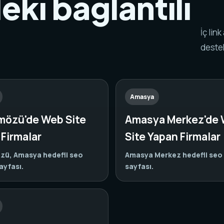
ki bağlantılı
.
İç lin
destek
Amasya
özü'de Web Site
Amasya Merkez'de
Firmalar
Site Yapan Firmalar
ü, Amasya hedefli seo
Amasya Merkez hedefli seo 
ayfası.
sayfası.