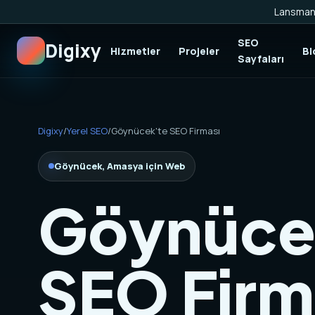
Lansman 
SEO
Digixy
Hizmetler
Projeler
Bl
Sayfaları
Digixy
/
Yerel SEO
/
Göynücek'te SEO Firması
Göynücek, Amasya için Web
Göynüce
SEO Firm