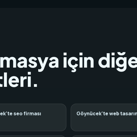
asya için diğe
leri.
k'te seo firması
Göynücek'te web tasarım