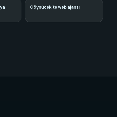
dya
Göynücek'te web ajansı