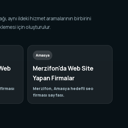
k ağı, aynı ildeki hizmet aramalarının birbirini
lemesi için oluşturulur.
Amasya
 Web
Merzifon'da Web Site
Yapan Firmalar
firması
Merzifon, Amasya hedefli seo
firması sayfası.