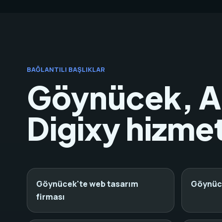
BAĞLANTILI BAŞLIKLAR
Göynücek, Am
Digixy hizmet
Göynücek'te web tasarım
Göynüce
firması