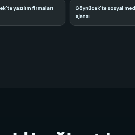
k'te yazılım firmaları
Göynücek'te sosyal me
ajansı