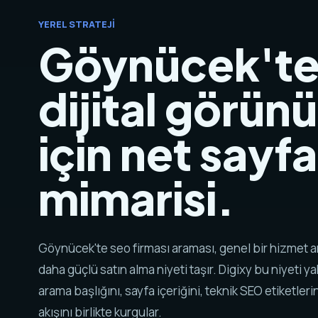
YEREL STRATEJI
Göynücek't
dijital görünü
için net sayfa
mimarisi.
Göynücek'te seo firması araması, genel bir hizmet
daha güçlü satın alma niyeti taşır. Digixy bu niyeti y
arama başlığını, sayfa içeriğini, teknik SEO etiketlerin
akışını birlikte kurgular.