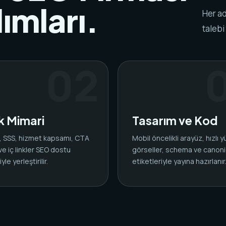
ımları.
Her ad
talebi
ik Mimari
Tasarım ve Kod
ar, SSS, hizmet kapsamı, CTA
Mobil öncelikli arayüz, hızlı 
 ve iç linkler SEO dostu
görseller, schema ve canoni
yle yerleştirilir.
etiketleriyle yayına hazırlanır