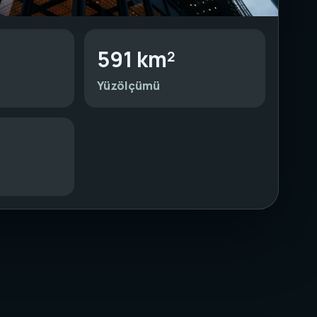
591 km²
Yüzölçümü