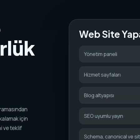
e
Web Site Yap
rlük
Yönetim paneli
Hizmet sayfaları
Blog altyapısı
 aramasından
SEO uyumlu yayın
akalamak için
i ve teklif
Schema, canonical ve s