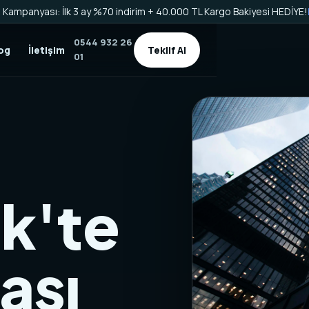
Kampanyası: İlk 3 ay %70 indirim + 40.000 TL Kargo Bakiyesi HEDİYE!
0544 932 26
og
İletişim
Teklif Al
01
k'te
ası