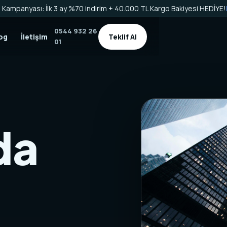
Kampanyası: İlk 3 ay %70 indirim + 40.000 TL Kargo Bakiyesi HEDİYE!
0544 932 26
og
İletişim
Teklif Al
01
da