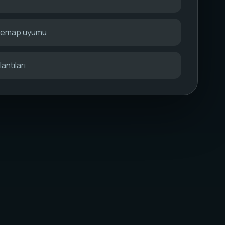
itemap uyumu
antıları