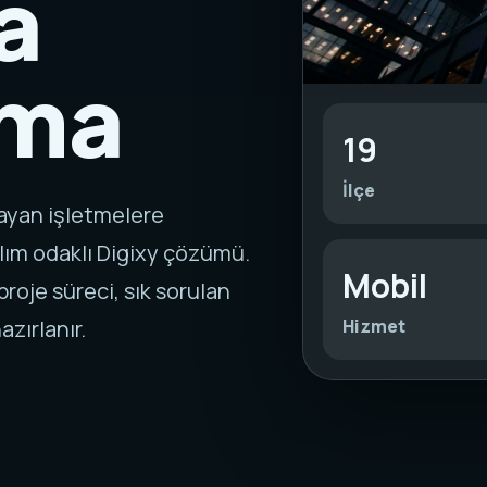
a
rma
19
İlçe
rayan işletmelere
lım odaklı Digixy çözümü.
Mobil
roje süreci, sık sorulan
Hizmet
azırlanır.