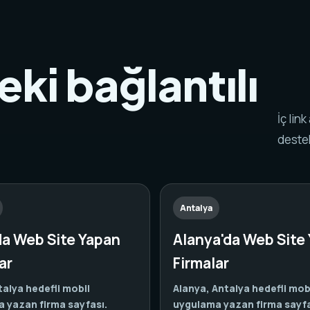
eki bağlantılı
.
İç lin
destek
Antalya
da Web Site Yapan
Alanya'da Web Site
ar
Firmalar
talya hedefli mobil
Alanya, Antalya hedefli mob
 yazan firma sayfası.
uygulama yazan firma sayfa