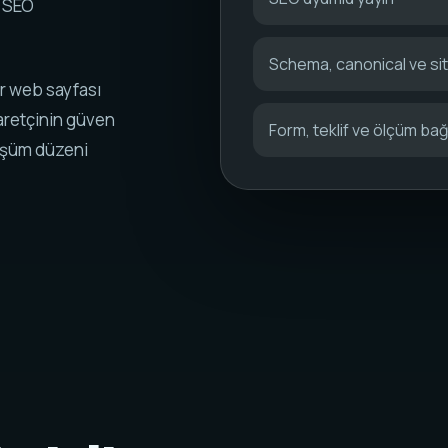
k SEO
Schema, canonical ve s
ir web sayfası
aretçinin güven
Form, teklif ve ölçüm bağl
nüşüm düzeni