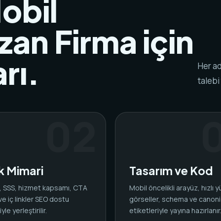
obil
an Firma için
rı.
Her ad
talebi
ik Mimari
Tasarım ve Kod
ar, SSS, hizmet kapsamı, CTA
Mobil öncelikli arayüz, hızlı 
 ve iç linkler SEO dostu
görseller, schema ve canoni
yle yerleştirilir.
etiketleriyle yayına hazırlanır