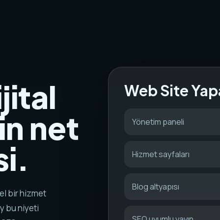
jital
Web Site Yap
in net
Yönetim paneli
i.
Hizmet sayfaları
Blog altyapısı
el bir hizmet
y bu niyeti
SEO uyumlu yayın