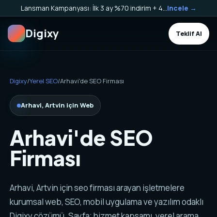
Lansman Kampanyası: İlk 3 ay %70 indirim + 40.000 TL Kargo Bakiyesi HEDİYE!
Incele →
Digixy
Teklif Al
Digixy
/
Yerel SEO
/
Arhavi'de SEO Firması
Arhavi, Artvin için Web
Arhavi'de SEO
Firması
Arhavi, Artvin için seo firması arayan işletmelere
kurumsal web, SEO, mobil uygulama ve yazılım odaklı
Digixy çözümü. Sayfa; hizmet kapsamı, yerel arama