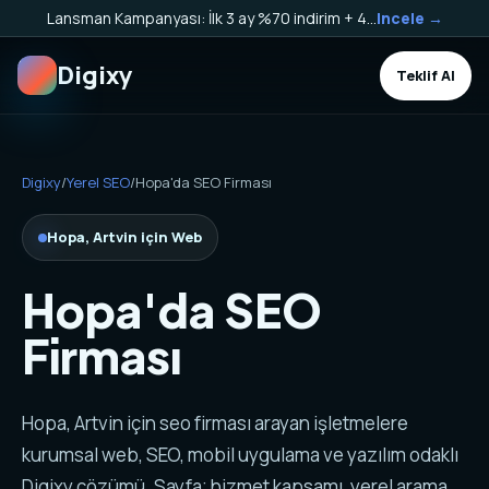
Lansman Kampanyası: İlk 3 ay %70 indirim + 40.000 TL Kargo Bakiyesi HEDİYE!
Incele →
Digixy
Teklif Al
Digixy
/
Yerel SEO
/
Hopa'da SEO Firması
Hopa, Artvin için Web
Hopa'da SEO
Firması
Hopa, Artvin için seo firması arayan işletmelere
kurumsal web, SEO, mobil uygulama ve yazılım odaklı
Digixy çözümü. Sayfa; hizmet kapsamı, yerel arama