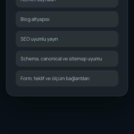
Blog altyapısı
SEO uyumlu yayın
Schema, canonical ve sitemap uyumu
Form, teklif ve ölçüm bağlantıları