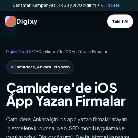
Lansman Kampanyası: İlk 3 ay %70 indirim + 40.000 TL Kargo Bakiyesi HEDİYE!
Incele →
Digixy
Teklif Al
Digixy
/
Yerel SEO
/
Çamlıdere'de iOS App Yazan Firmalar
Çamlıdere, Ankara için Web
Çamlıdere'de iOS
App Yazan Firmalar
Çamlıdere, Ankara için ios app yazan firmalar arayan
işletmelere kurumsal web, SEO, mobil uygulama ve
yazılım odaklı Digixy çözümü. Sayfa; hizmet kapsamı,