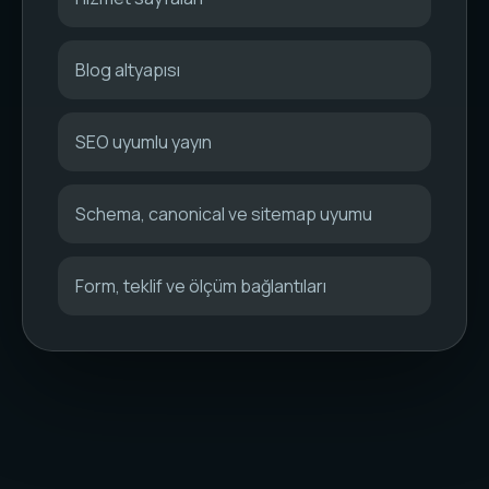
Blog altyapısı
SEO uyumlu yayın
Schema, canonical ve sitemap uyumu
Form, teklif ve ölçüm bağlantıları