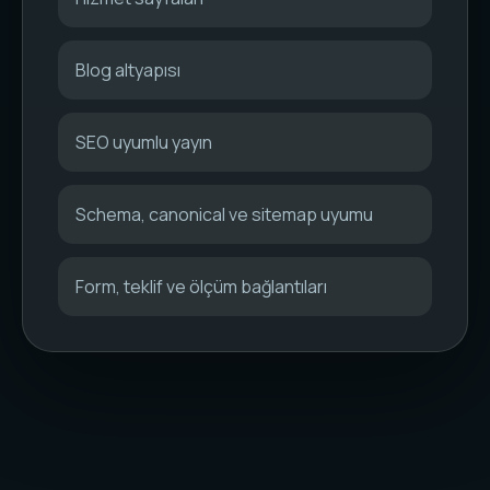
Blog altyapısı
SEO uyumlu yayın
Schema, canonical ve sitemap uyumu
Form, teklif ve ölçüm bağlantıları