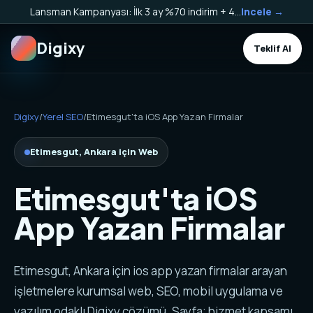
Lansman Kampanyası: İlk 3 ay %70 indirim + 40.000 TL Kargo Bakiyesi HEDİYE!
Incele →
Digixy
Teklif Al
Digixy
/
Yerel SEO
/
Etimesgut'ta iOS App Yazan Firmalar
Etimesgut, Ankara için Web
Etimesgut'ta iOS
App Yazan Firmalar
Etimesgut, Ankara için ios app yazan firmalar arayan
işletmelere kurumsal web, SEO, mobil uygulama ve
yazılım odaklı Digixy çözümü. Sayfa; hizmet kapsamı,