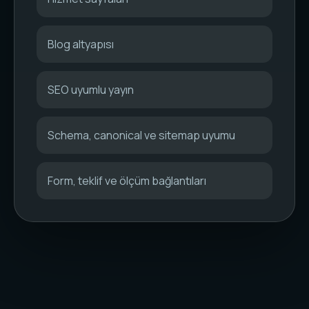
Blog altyapısı
SEO uyumlu yayın
Schema, canonical ve sitemap uyumu
Form, teklif ve ölçüm bağlantıları