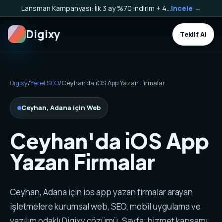
Lansman Kampanyası: İlk 3 ay %70 indirim + 40.000 TL Kargo Bakiyesi HEDİYE!
Incele →
Digixy
Teklif Al
Digixy
/
Yerel SEO
/
Ceyhan'da iOS App Yazan Firmalar
Ceyhan, Adana için Web
Ceyhan'da iOS App
Yazan Firmalar
Ceyhan, Adana için ios app yazan firmalar arayan
işletmelere kurumsal web, SEO, mobil uygulama ve
yazılım odaklı Digixy çözümü. Sayfa; hizmet kapsamı,