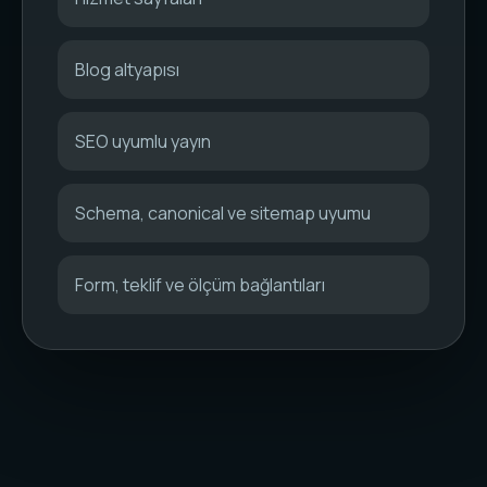
Blog altyapısı
SEO uyumlu yayın
Schema, canonical ve sitemap uyumu
Form, teklif ve ölçüm bağlantıları