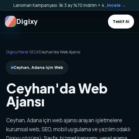
Lansman Kampanyası: İlk 3 ay %70 indirim + 40.000 TL Kargo Bakiyesi HEDİYE!
Incele →
Digixy
Teklif Al
Digixy
/
Yerel SEO
/
Ceyhan'da Web Ajansı
Ceyhan, Adana için Web
Ceyhan'da Web
Ajansı
Ceyhan, Adana için web ajansı arayan işletmelere
kurumsal web, SEO, mobil uygulama ve yazılım odaklı
Digixy çözümü. Sayfa; hizmet kapsamı, yerel arama