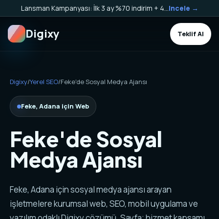
Lansman Kampanyası: İlk 3 ay %70 indirim + 40.000 TL Kargo Bakiyesi HEDİYE!
Incele →
Digixy
Teklif Al
Digixy
/
Yerel SEO
/
Feke'de Sosyal Medya Ajansı
Feke, Adana için Web
Feke'de Sosyal
Medya Ajansı
Feke, Adana için sosyal medya ajansı arayan
işletmelere kurumsal web, SEO, mobil uygulama ve
yazılım odaklı Digixy çözümü. Sayfa; hizmet kapsamı,