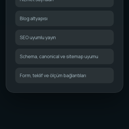
Blog altyapısı
SEO uyumlu yayın
Schema, canonical ve sitemap uyumu
Form, teklif ve ölçüm bağlantıları