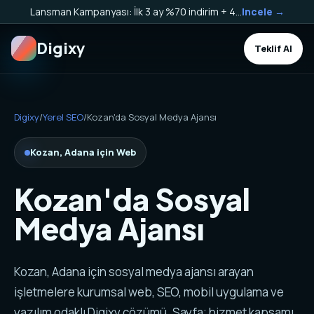
Lansman Kampanyası: İlk 3 ay %70 indirim + 40.000 TL Kargo Bakiyesi HEDİYE!
Incele →
Digixy
Teklif Al
Digixy
/
Yerel SEO
/
Kozan'da Sosyal Medya Ajansı
Kozan, Adana için Web
Kozan'da Sosyal
Medya Ajansı
Kozan, Adana için sosyal medya ajansı arayan
işletmelere kurumsal web, SEO, mobil uygulama ve
yazılım odaklı Digixy çözümü. Sayfa; hizmet kapsamı,