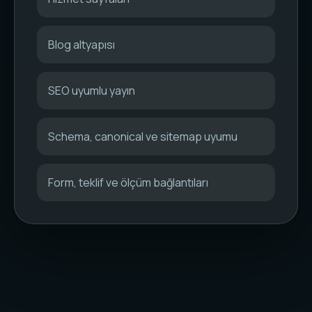
Blog altyapısı
SEO uyumlu yayın
Schema, canonical ve sitemap uyumu
Form, teklif ve ölçüm bağlantıları