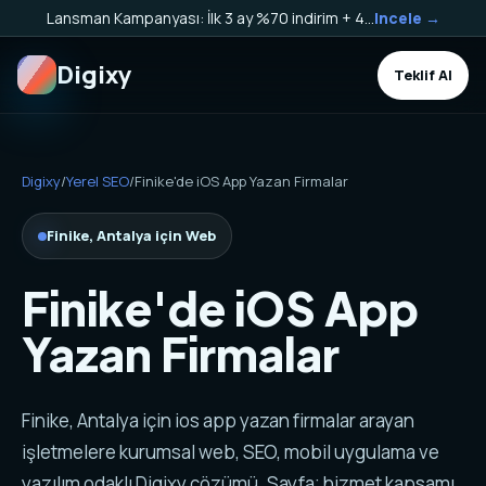
Lansman Kampanyası: İlk 3 ay %70 indirim + 40.000 TL Kargo Bakiyesi HEDİYE!
Incele →
Digixy
Teklif Al
Digixy
/
Yerel SEO
/
Finike'de iOS App Yazan Firmalar
Finike, Antalya için Web
Finike'de iOS App
Yazan Firmalar
Finike, Antalya için ios app yazan firmalar arayan
işletmelere kurumsal web, SEO, mobil uygulama ve
yazılım odaklı Digixy çözümü. Sayfa; hizmet kapsamı,