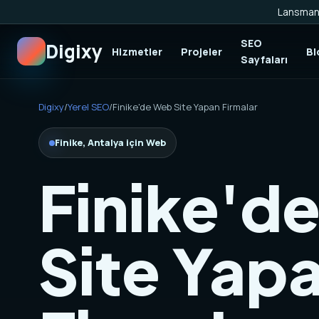
Lansman 
SEO
Digixy
Hizmetler
Projeler
Bl
Sayfaları
Digixy
/
Yerel SEO
/
Finike'de Web Site Yapan Firmalar
Finike, Antalya için Web
Finike'd
Site Yap