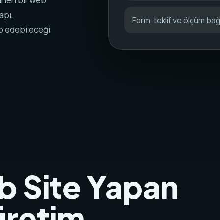
rünen bir web
apı,
Form, teklif ve ölçüm bağl
ip edebileceği
b Site Yapan
 üretim