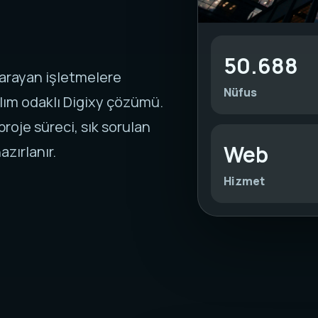
50.688
r arayan işletmelere
Nüfus
lım odaklı Digixy çözümü.
roje süreci, sık sorulan
Web
azırlanır.
Hizmet