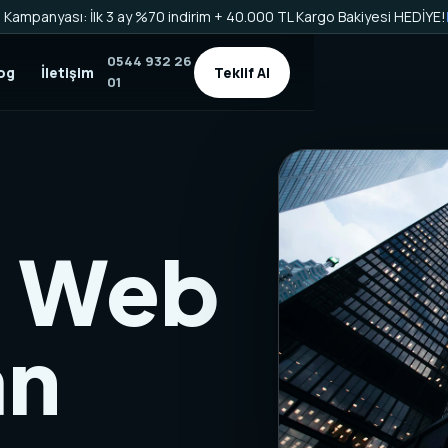
Kampanyası: İlk 3 ay %70 indirim + 40.000 TL Kargo Bakiyesi HEDİYE!
0544 932 26
og
İletişim
Teklif Al
01
e Web
an