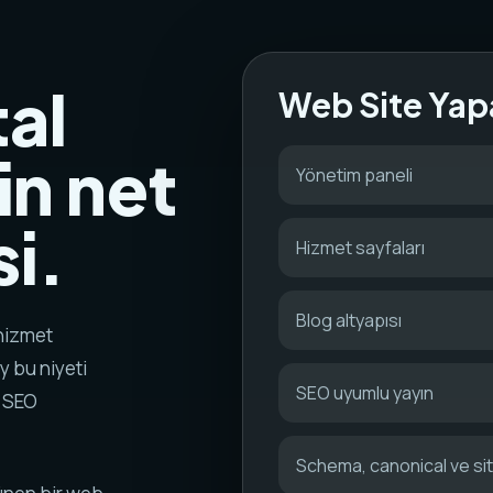
tal
Web Site Yap
in net
Yönetim paneli
i.
Hizmet sayfaları
Blog altyapısı
 hizmet
y bu niyeti
SEO uyumlu yayın
k SEO
Schema, canonical ve s