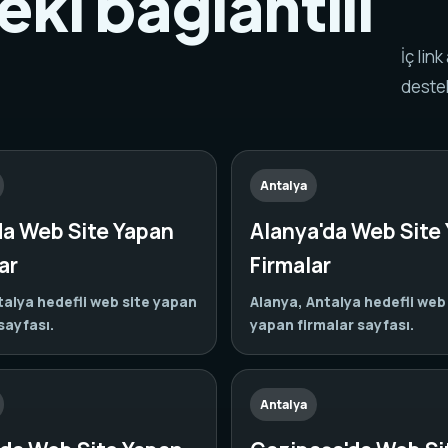
eki bağlantılı
.
İç lin
destek
Antalya
da Web Site Yapan
Alanya'da Web Site
ar
Firmalar
talya hedefli web site yapan
Alanya, Antalya hedefli web
sayfası.
yapan firmalar sayfası.
Antalya