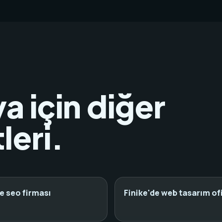
a için diğer
leri.
de seo firması
Finike'de web tasarım of