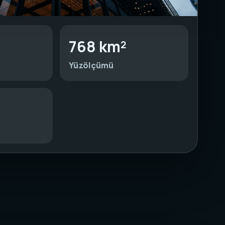
768 km²
Yüzölçümü