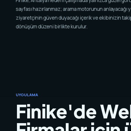
Finike, Antalya hedefli çalışmada yalnızca güzel gö
sayfası hazırlanmaz; arama motorunun anlayacağı y
ziyaretçinin güven duyacağı içerik ve ekibinizin tak
dönüşüm düzeni birlikte kurulur.
UYGULAMA
Finike'de We
Firmalar için