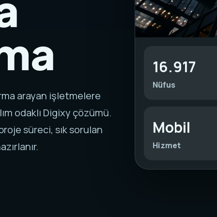
a
rma
16.917
Nüfus
irma arayan işletmelere
lım odaklı Digixy çözümü.
Mobil
roje süreci, sık sorulan
Hizmet
azırlanır.