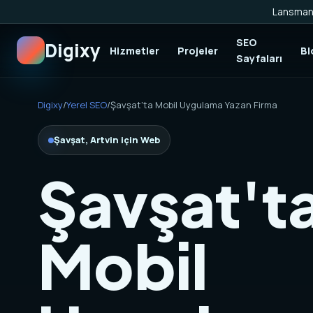
Lansman 
SEO
Digixy
Hizmetler
Projeler
Bl
Sayfaları
Digixy
/
Yerel SEO
/
Şavşat'ta Mobil Uygulama Yazan Firma
Şavşat, Artvin için Web
Şavşat't
Mobil