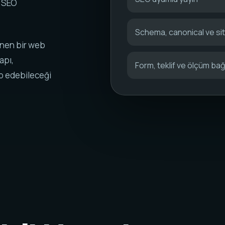
k SEO
Schema, canonical ve s
ünen bir web
apı,
Form, teklif ve ölçüm bağl
ip edebileceği