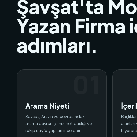
Şavşat'ta Mo
Yazan Firma i
adımları.
Arama Niyeti
İçer
Şavşat, Artvin ve çevresindeki
Başlıkl
arama davranışı, hizmet başlığı ve
alanları
rakip sayfa yapıları incelenir.
hiyerarşi