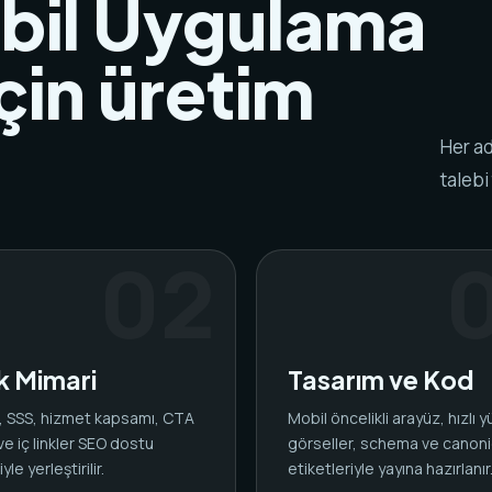
bil Uygulama
çin üretim
Her ad
talebi
ik Mimari
Tasarım ve Kod
ar, SSS, hizmet kapsamı, CTA
Mobil öncelikli arayüz, hızlı 
 ve iç linkler SEO dostu
görseller, schema ve canoni
yle yerleştirilir.
etiketleriyle yayına hazırlanır