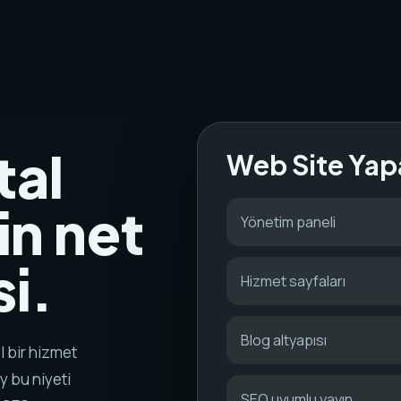
tal
Web Site Yap
in net
Yönetim paneli
i.
Hizmet sayfaları
Blog altyapısı
l bir hizmet
y bu niyeti
SEO uyumlu yayın