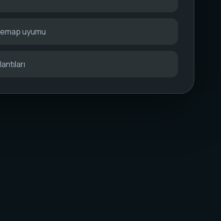
itemap uyumu
antıları