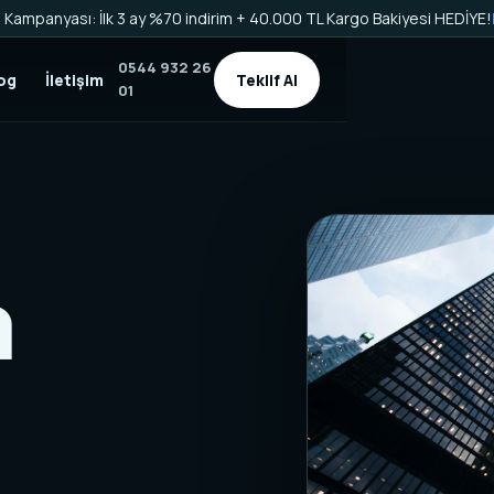
Kampanyası: İlk 3 ay %70 indirim + 40.000 TL Kargo Bakiyesi HEDİYE!
0544 932 26
og
İletişim
Teklif Al
01
a