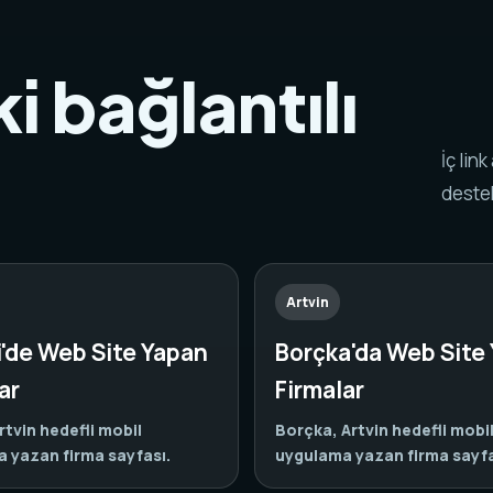
i bağlantılı
.
İç lin
destek
Artvin
i'de Web Site Yapan
Borçka'da Web Site
ar
Firmalar
rtvin hedefli mobil
Borçka, Artvin hedefli mobi
 yazan firma sayfası.
uygulama yazan firma sayfa