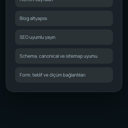
Blog altyapısı
SEO uyumlu yayın
Schema, canonical ve sitemap uyumu
Form, teklif ve ölçüm bağlantıları