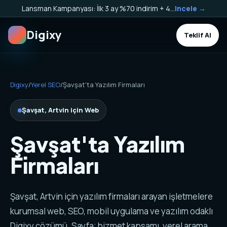
Lansman Kampanyası: İlk 3 ay %70 indirim + 40.000 TL Kargo Bakiyesi HEDİYE!
Incele →
Digixy
Teklif Al
Digixy
/
Yerel SEO
/
Şavşat'ta Yazılım Firmaları
Şavşat, Artvin için Web
Şavşat'ta Yazılım
Firmaları
Şavşat, Artvin için yazılım firmaları arayan işletmelere
kurumsal web, SEO, mobil uygulama ve yazılım odaklı
Digixy çözümü. Sayfa; hizmet kapsamı, yerel arama