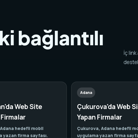
i bağlantılı
.
İç lin
destek
Adana
n'da Web Site
Çukurova'da Web Si
Firmalar
Yapan Firmalar
Adana hedefli mobil
Çukurova, Adana hedefli mo
 yazan firma sayfası.
uygulama yazan firma sayfa