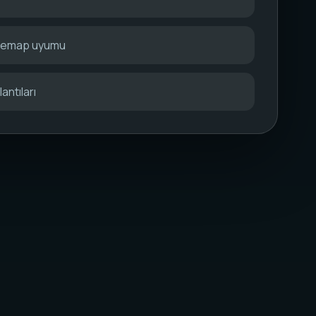
itemap uyumu
antıları