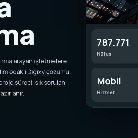
a
rma
787.771
Nüfus
irma arayan işletmelere
lım odaklı Digixy çözümü.
Mobil
roje süreci, sık sorulan
Hizmet
azırlanır.