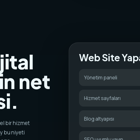
ital
Web Site Yap
in net
Yönetim paneli
i.
Hizmet sayfaları
Blog altyapısı
el bir hizmet
y bu niyeti
SEO uyumlu yayın