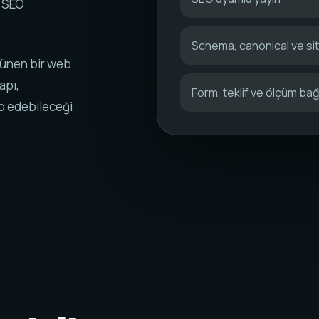
k SEO
Schema, canonical ve s
rünen bir web
apı,
Form, teklif ve ölçüm bağl
ip edebileceği