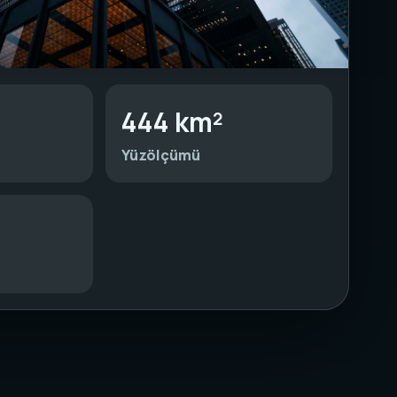
444 km²
Yüzölçümü