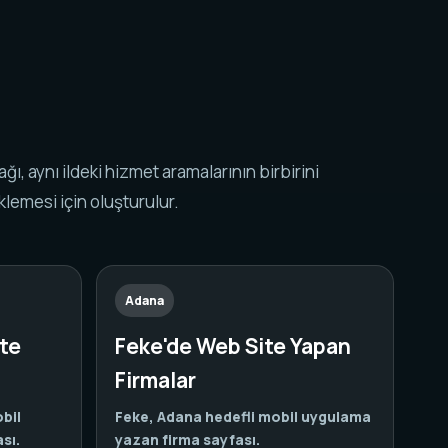
k ağı, aynı ildeki hizmet aramalarının birbirini
lemesi için oluşturulur.
Adana
te
Feke'de Web Site Yapan
Firmalar
bil
Feke, Adana hedefli mobil uygulama
sı.
yazan firma sayfası.