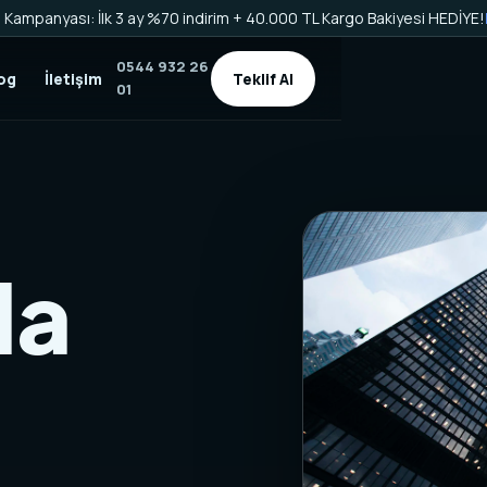
Kampanyası: İlk 3 ay %70 indirim + 40.000 TL Kargo Bakiyesi HEDİYE!
0544 932 26
og
İletişim
Teklif Al
01
da