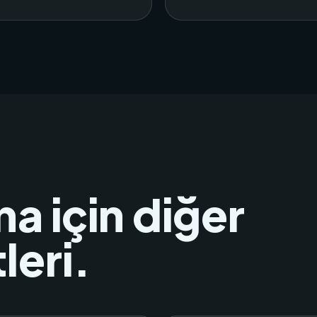
a için diğer
leri.