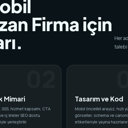
obil
an Firma için
rı.
Her ad
talebi
ik Mimari
Tasarım ve Kod
ar, SSS, hizmet kapsamı, CTA
Mobil öncelikli arayüz, hızlı 
 ve iç linkler SEO dostu
görseller, schema ve canoni
yle yerleştirilir.
etiketleriyle yayına hazırlanır