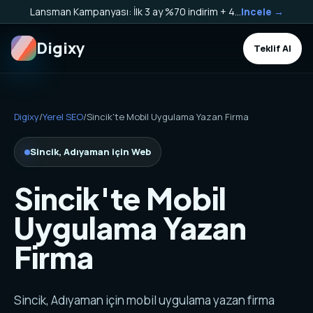
Lansman Kampanyası: İlk 3 ay %70 indirim + 40.000 TL Kargo Bakiyesi HEDİYE!
Incele →
Digixy
Teklif Al
Digixy
/
Yerel SEO
/
Sincik'te Mobil Uygulama Yazan Firma
Sincik, Adıyaman için Web
Sincik'te Mobil
Uygulama Yazan
Firma
Sincik, Adıyaman için mobil uygulama yazan firma