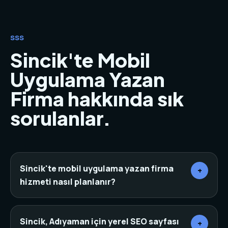
SSS
Sincik'te Mobil
Uygulama Yazan
Firma hakkında sık
sorulanlar.
Sincik'te mobil uygulama yazan firma
+
hizmeti nasıl planlanır?
Önce sektör, rakipler, hedef müşteri ve mevcut
dijital varlıklar incelenir. Ardından sayfa mimarisi,
Sincik, Adıyaman için yerel SEO sayfası
+